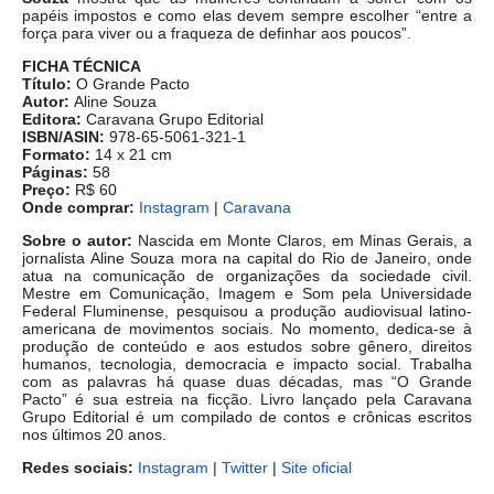
papéis impostos e como elas devem sempre escolher “entre a
força para viver ou a fraqueza de definhar aos poucos”.
FICHA TÉCNICA
Título:
O Grande Pacto
Autor:
Aline Souza
Editora:
Caravana Grupo Editorial
ISBN/ASIN:
978-65-5061-321-1
Formato:
14 x 21 cm
Páginas:
58
Preço:
R$ 60
Onde comprar:
Instagram
|
Caravana
Sobre o autor:
Nascida em Monte Claros, em Minas Gerais, a
jornalista Aline Souza mora na capital do Rio de Janeiro, onde
atua na comunicação de organizações da sociedade civil.
Mestre em Comunicação, Imagem e Som pela Universidade
Federal Fluminense, pesquisou a produção audiovisual latino-
americana de movimentos sociais. No momento, dedica-se à
produção de conteúdo e aos estudos sobre gênero, direitos
humanos, tecnologia, democracia e impacto social. Trabalha
com as palavras há quase duas décadas, mas “O Grande
Pacto” é sua estreia na ficção. Livro lançado pela Caravana
Grupo Editorial é um compilado de contos e crônicas escritos
nos últimos 20 anos.
Redes sociais:
Instagram
|
Twitter
|
Site oficial