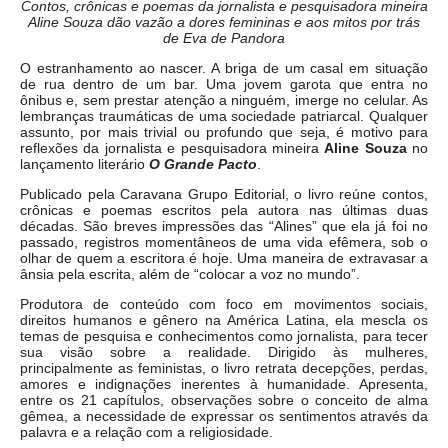
Contos, crônicas e poemas da jornalista e pesquisadora mineira
Aline Souza dão vazão a dores femininas e aos mitos por trás
de Eva de Pandora
O estranhamento ao nascer. A briga de um casal em situação
de rua dentro de um bar. Uma jovem garota que entra no
ônibus e, sem prestar atenção a ninguém, imerge no celular. As
lembranças traumáticas de uma sociedade patriarcal. Qualquer
assunto, por mais trivial ou profundo que seja, é motivo para
reflexões da jornalista e pesquisadora mineira
Aline Souza
no
lançamento literário
O Grande Pacto
.
Publicado pela Caravana Grupo Editorial, o livro reúne contos,
crônicas e poemas escritos pela autora nas últimas duas
décadas. São breves impressões das “Alines” que ela já foi no
passado, registros momentâneos de uma vida efêmera, sob o
olhar de quem a escritora é hoje. Uma maneira de extravasar a
ânsia pela escrita, além de “colocar a voz no mundo”.
Produtora de conteúdo com foco em movimentos sociais,
direitos humanos e gênero na América Latina, ela mescla os
temas de pesquisa e conhecimentos como jornalista, para tecer
sua visão sobre a realidade. Dirigido às mulheres,
principalmente as feministas, o livro retrata decepções, perdas,
amores e indignações inerentes à humanidade. Apresenta,
entre os 21 capítulos, observações sobre o conceito de alma
gêmea, a necessidade de expressar os sentimentos através da
palavra e a relação com a religiosidade.