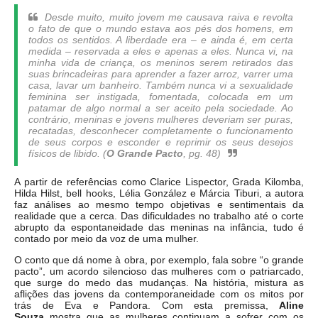
Desde muito, muito jovem me causava raiva e revolta
o fato de que o mundo estava aos pés dos homens, em
todos os sentidos. A liberdade era – e ainda é, em certa
medida – reservada a eles e apenas a eles. Nunca vi, na
minha vida de criança, os meninos serem retirados das
suas brincadeiras para aprender a fazer arroz, varrer uma
casa, lavar um banheiro. Também nunca vi a sexualidade
feminina ser instigada, fomentada, colocada em um
patamar de algo normal a ser aceito pela sociedade. Ao
contrário, meninas e jovens mulheres deveriam ser puras,
recatadas, desconhecer completamente o funcionamento
de seus corpos e esconder e reprimir os seus desejos
físicos de libido.
(
O Grande Pacto
, pg. 48)
A partir de referências como Clarice Lispector, Grada Kilomba,
Hilda Hilst, bell hooks, Lélia González e Márcia Tiburi, a autora
faz análises ao mesmo tempo objetivas e sentimentais da
realidade que a cerca. Das dificuldades no trabalho até o corte
abrupto da espontaneidade das meninas na infância, tudo é
contado por meio da voz de uma mulher.
O conto que dá nome à obra, por exemplo, fala sobre “o grande
pacto”, um acordo silencioso das mulheres com o patriarcado,
que surge do medo das mudanças. Na história, mistura as
aflições das jovens da contemporaneidade com os mitos por
trás de Eva e Pandora. Com esta premissa,
Aline
Souza
mostra que as mulheres continuam a sofrer com os