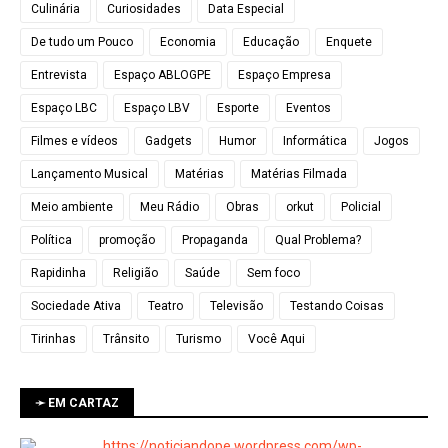
Culinária
Curiosidades
Data Especial
De tudo um Pouco
Economia
Educação
Enquete
Entrevista
Espaço ABLOGPE
Espaço Empresa
Espaço LBC
Espaço LBV
Esporte
Eventos
Filmes e vídeos
Gadgets
Humor
Informática
Jogos
Lançamento Musical
Matérias
Matérias Filmada
Meio ambiente
Meu Rádio
Obras
orkut
Policial
Política
promoção
Propaganda
Qual Problema?
Rapidinha
Religião
Saúde
Sem foco
Sociedade Ativa
Teatro
Televisão
Testando Coisas
Tirinhas
Trânsito
Turismo
Você Aqui
➛ EM CARTAZ