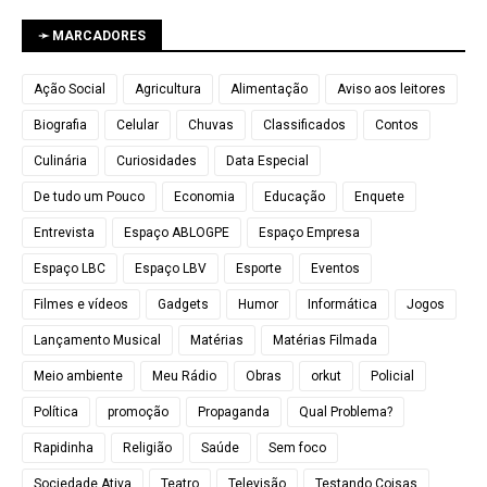
➛ MARCADORES
Ação Social
Agricultura
Alimentação
Aviso aos leitores
Biografia
Celular
Chuvas
Classificados
Contos
Culinária
Curiosidades
Data Especial
De tudo um Pouco
Economia
Educação
Enquete
Entrevista
Espaço ABLOGPE
Espaço Empresa
Espaço LBC
Espaço LBV
Esporte
Eventos
Filmes e vídeos
Gadgets
Humor
Informática
Jogos
Lançamento Musical
Matérias
Matérias Filmada
Meio ambiente
Meu Rádio
Obras
orkut
Policial
Política
promoção
Propaganda
Qual Problema?
Rapidinha
Religião
Saúde
Sem foco
Sociedade Ativa
Teatro
Televisão
Testando Coisas