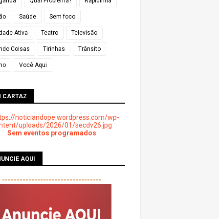
ganda
Qual Problema?
Rapidinha
ião
Saúde
Sem foco
dade Ativa
Teatro
Televisão
ndo Coisas
Tirinhas
Trânsito
mo
Você Aqui
M CARTAZ
Sem eventos programados
UNCIE AQUI
----------------------------------