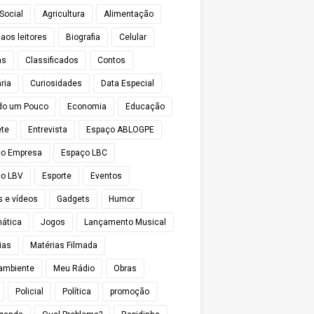
Social
Agricultura
Alimentação
 aos leitores
Biografia
Celular
as
Classificados
Contos
ria
Curiosidades
Data Especial
do um Pouco
Economia
Educação
te
Entrevista
Espaço ABLOGPE
ço Empresa
Espaço LBC
o LBV
Esporte
Eventos
s e vídeos
Gadgets
Humor
mática
Jogos
Lançamento Musical
ias
Matérias Filmada
ambiente
Meu Rádio
Obras
Policial
Política
promoção