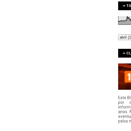
➛ TO
➛ C
Este B
por 
infor
anos. 
eventu
pelos 