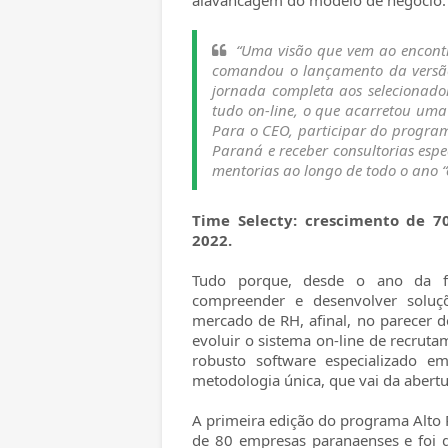
alavancagem do modelo de negócio.
“Uma visão que vem ao encont
comandou o lançamento da versã
jornada completa aos selecionado
tudo on-line, o que acarretou um
Para o CEO, participar do progra
Paraná e receber consultorias espe
mentorias ao longo de todo o ano “é
Time Selecty: crescimento de 
2022.
Tudo porque, desde o ano da fun
compreender e desenvolver soluçõ
mercado de RH, afinal, no parecer 
evoluir o sistema on-line de recrut
robusto software especializado 
metodologia única, que vai da abertu
A primeira edição do programa Alto 
de 80 empresas paranaenses e foi d