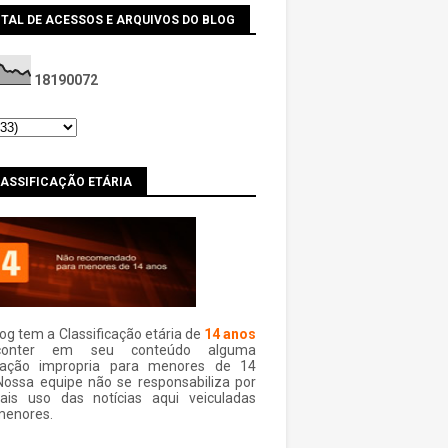
TAL DE ACESSOS E ARQUIVOS DO BLOG
1
8
1
9
0
0
7
2
LASSIFICAÇÃO ETÁRIA
log tem a Classificação etária de
14 anos
conter em seu conteúdo alguma
mação impropria para menores de 14
Nossa equipe não se responsabiliza por
ais uso das notí­cias aqui veiculadas
menores.