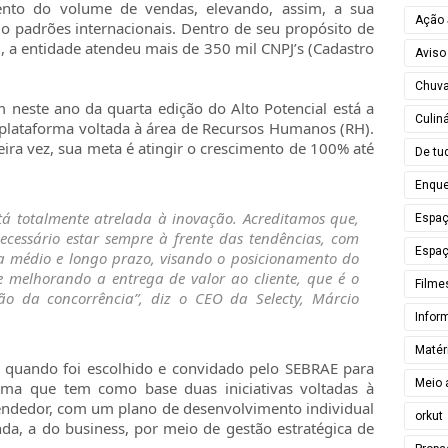
nto do volume de vendas, elevando, assim, a sua
Ação 
do padrões internacionais. Dentro de seu propósito de
 a entidade atendeu mais de 350 mil CNPJ’s (Cadastro
Aviso
Chuv
 neste ano da quarta edição do Alto Potencial está a
Culiná
a plataforma voltada à área de Recursos Humanos (RH).
ira vez, sua meta é atingir o crescimento de 100% até
De tu
Enque
tá totalmente atrelada à inovação. Acreditamos que,
Espa
ecessário estar sempre à frente das tendências, com
Espaç
a médio e longo prazo, visando o posicionamento do
e melhorando a entrega de valor ao cliente, que é o
Filme
ção da concorrência”, diz o CEO da Selecty, Márcio
Infor
Matér
s quando foi escolhido e convidado pelo SEBRAE para
Meio 
rama que tem como base duas iniciativas voltadas à
eendedor, com um plano de desenvolvimento individual
orkut
nda, a do business, por meio de gestão estratégica de