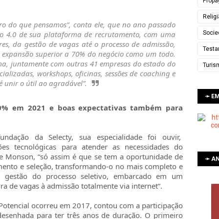
Propa
Relig
ro do que pensamos”, conta ele, que no ano passado
Socie
o 4.0 de sua plataforma de recrutamento, com uma
res, da gestão de vagas até o processo de admissão,
Testa
a expansão superior a 70% do negócio como um todo.
ma, juntamente com outras 41 empresas do estado do
Turis
cializadas, workshops, oficinas, sessões de coaching e
 unir o útil ao agradável”.
➛ E
70% em 2021 e boas expectativas também para
dação da Selecty, sua especialidade foi ouvir,
es tecnológicas para atender as necessidades do
de Monson, “só assim é que se tem a oportunidade de
➛ AN
amento e seleção, transformando-o no mais completo e
em gestão do processo seletivo, embarcado em um
ra de vagas à admissão totalmente via internet”.
Potencial ocorreu em 2017, contou com a participação
esenhada para ter três anos de duração. O primeiro