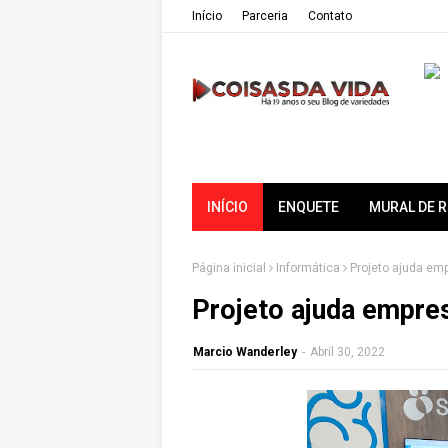
Iní­cio
Parceria
Contato
INÍCIO
ENQUETE
MURAL DE 
Página inicial
Informática
Projeto ajuda em
Projeto ajuda empre
Marcio Wanderley
-
Abril 30, 2022