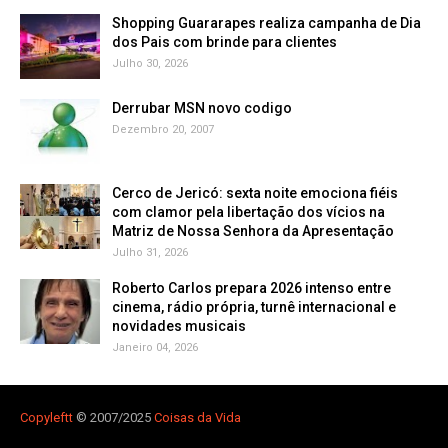
Shopping Guararapes realiza campanha de Dia
dos Pais com brinde para clientes
Julho 30, 2026
Derrubar MSN novo codigo
Dezembro 20, 2007
Cerco de Jericó: sexta noite emociona fiéis
com clamor pela libertação dos vícios na
Matriz de Nossa Senhora da Apresentação
Julho 31, 2026
Roberto Carlos prepara 2026 intenso entre
cinema, rádio própria, turnê internacional e
novidades musicais
Janeiro 04, 2026
Copyleft
t
© 2007/2025
Coisas da Vida