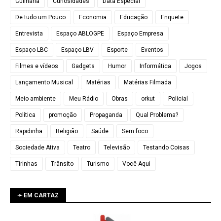
Culinária
Curiosidades
Data Especial
De tudo um Pouco
Economia
Educação
Enquete
Entrevista
Espaço ABLOGPE
Espaço Empresa
Espaço LBC
Espaço LBV
Esporte
Eventos
Filmes e vídeos
Gadgets
Humor
Informática
Jogos
Lançamento Musical
Matérias
Matérias Filmada
Meio ambiente
Meu Rádio
Obras
orkut
Policial
Política
promoção
Propaganda
Qual Problema?
Rapidinha
Religião
Saúde
Sem foco
Sociedade Ativa
Teatro
Televisão
Testando Coisas
Tirinhas
Trânsito
Turismo
Você Aqui
➛ EM CARTAZ