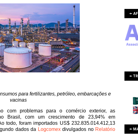
➛ AF
➛ T
nsumos para fertilizantes, petróleo, embarcações e
vacinas
 com problemas para o comércio exterior, as
 no Brasil, com um crescimento de 23,94% em
o todo, foram importados US$ 232.835.014.412,13
segundo dados da
Logcomex
divulgados no
Relatório
➛ M