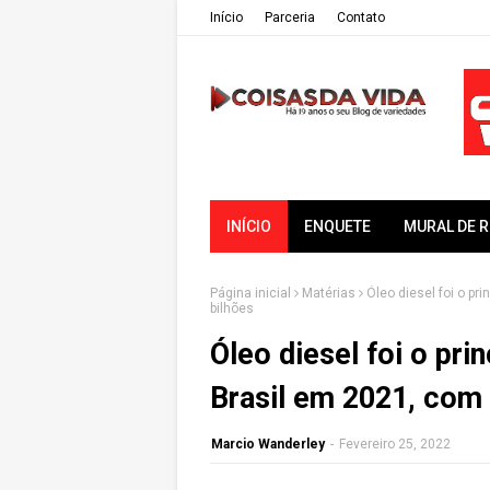
Iní­cio
Parceria
Contato
INÍCIO
ENQUETE
MURAL DE 
Página inicial
Matérias
Óleo diesel foi o pr
bilhões
Óleo diesel foi o pri
Brasil em 2021, com
Marcio Wanderley
-
Fevereiro 25, 2022