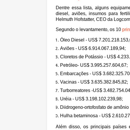
Dentre essa lista, alguns equipam
diesel, aviões, insumos para ferti
Helmuth Hofstatter, CEO da Logco
Segundo o levantamento, os 10
pri
Óleo Diesel - US$ 7.201.218.153,
Aviões - US$ 6.914.067.189,94;
Cloretos de Potássio - US$ 4.233
Petróleo- US$ 3.995.257.604,67;
Embarcações - US$ 3.682.325.70
Vacinas - US$ 3.635.382.845,82;
Turborreatores -US$ 3.482.754.04
Uréia - US$ 3.198.102.239,98;
Diidrogeno-ortofosfato de amônio
Hulha betaminosa - US$ 2.610.27
Além disso, os principais paíse