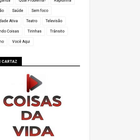
ganda
Qual Problema?
Rapidinha
ião
Saúde
Sem foco
dade Ativa
Teatro
Televisão
ndo Coisas
Tirinhas
Trânsito
mo
Você Aqui
M CARTAZ