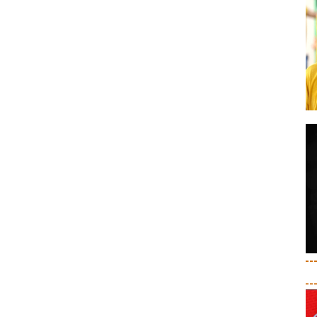
--
--