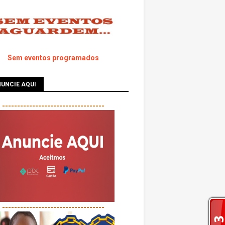
Sem eventos programados
UNCIE AQUI
----------------------------------
----------------------------------