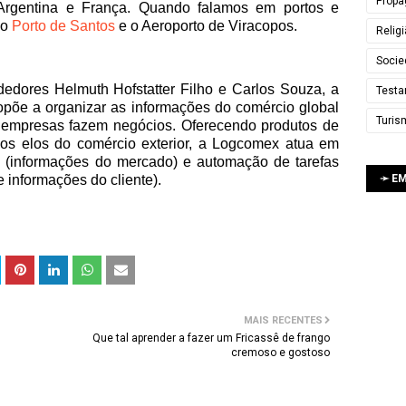
Propa
Argentina e França. Quando falamos em portos e
 o
Porto de Santos
e o Aeroporto de Viracopos.
Relig
Socie
dores Helmuth Hofstatter Filho e Carlos Souza, a
Testa
opõe a organizar as informações do comércio global
Turis
s empresas fazem negócios. Oferecendo produtos de
os elos do comércio exterior, a Logcomex atua em
al (informações do mercado) e automação de tarefas
➛ E
 informações do cliente).
MAIS RECENTES
Que tal aprender a fazer um Fricassê de frango
cremoso e gostoso