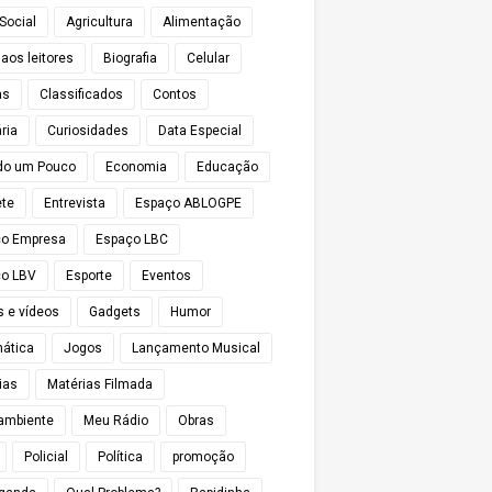
Social
Agricultura
Alimentação
 aos leitores
Biografia
Celular
as
Classificados
Contos
ria
Curiosidades
Data Especial
do um Pouco
Economia
Educação
te
Entrevista
Espaço ABLOGPE
ço Empresa
Espaço LBC
o LBV
Esporte
Eventos
s e vídeos
Gadgets
Humor
mática
Jogos
Lançamento Musical
ias
Matérias Filmada
ambiente
Meu Rádio
Obras
Policial
Política
promoção