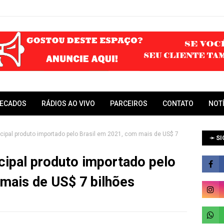
RECADOS
RÁDIOS AO VIVO
PARCEIROS
CONTATO
NOT
incipal produto importado pelo Brasil em 2021, com mais de US$ 7
➛ SI
ncipal produto importado pelo
 mais de US$ 7 bilhões