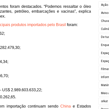
Ação 
entos foram destacados. “Podemos ressaltar o óleo
lizantes, petróleo, embarcações e vacinas”, explica
Aviso
mex.
Chuv
ncipais produtos importados pelo Brasil
foram:
Culiná
62;
De tu
Enque
.282.479,30;
Espa
Espaç
4,34;
Filme
6,70;
Infor
Matér
 - US$ 2.989.603.633,22;
Meio 
0.262,65.
orkut
s em importação continuam sendo
China
e Estados