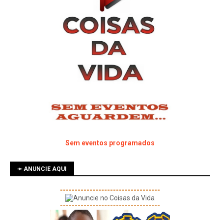
Sem eventos programados
➛ ANUNCIE AQUI
----------------------------------
----------------------------------