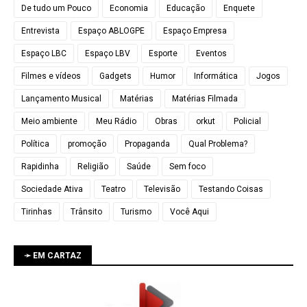
De tudo um Pouco
Economia
Educação
Enquete
Entrevista
Espaço ABLOGPE
Espaço Empresa
Espaço LBC
Espaço LBV
Esporte
Eventos
Filmes e vídeos
Gadgets
Humor
Informática
Jogos
Lançamento Musical
Matérias
Matérias Filmada
Meio ambiente
Meu Rádio
Obras
orkut
Policial
Política
promoção
Propaganda
Qual Problema?
Rapidinha
Religião
Saúde
Sem foco
Sociedade Ativa
Teatro
Televisão
Testando Coisas
Tirinhas
Trânsito
Turismo
Você Aqui
➛ EM CARTAZ