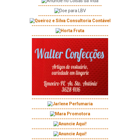
----------------------------------
----------------------------------
-----------------------------------------
-----------------------------------------
-----------------------------------------
-----------------------------------------
-----------------------------------------
-----------------------------------------
-----------------------------------------