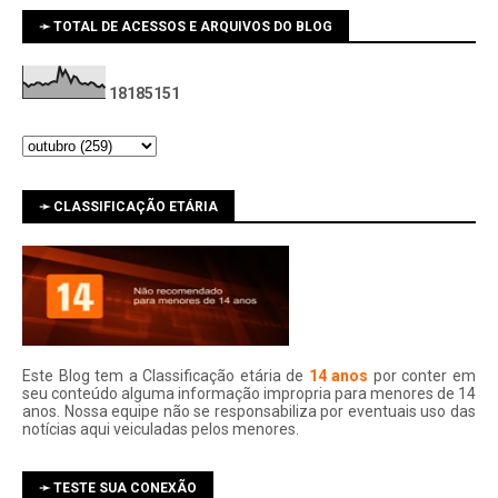
➛ TOTAL DE ACESSOS E ARQUIVOS DO BLOG
1
8
1
8
5
1
5
1
➛ CLASSIFICAÇÃO ETÁRIA
Este Blog tem a Classificação etária de
14 anos
por conter em
seu conteúdo alguma informação impropria para menores de 14
anos. Nossa equipe não se responsabiliza por eventuais uso das
notí­cias aqui veiculadas pelos menores.
➛ TESTE SUA CONEXÃO