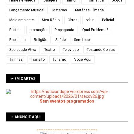
Filmes e vídeos
Gadgets
Humor
Informática
Jogos
Lançamento Musical
Matérias
Matérias Filmada
Meio ambiente
Meu Rádio
Obras
orkut
Policial
Política
promoção
Propaganda
Qual Problema?
Rapidinha
Religião
Saúde
Sem foco
Sociedade Ativa
Teatro
Televisão
Testando Coisas
Tirinhas
Trânsito
Turismo
Você Aqui
➛ EM CARTAZ
Sem eventos programados
➛ ANUNCIE AQUI
----------------------------------