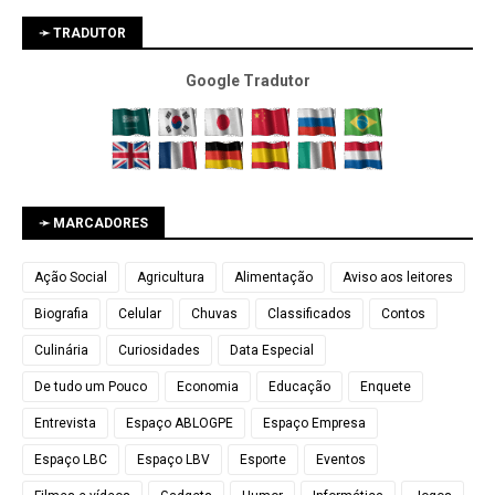
➛ TRADUTOR
Google Tradutor
➛ MARCADORES
Ação Social
Agricultura
Alimentação
Aviso aos leitores
Biografia
Celular
Chuvas
Classificados
Contos
Culinária
Curiosidades
Data Especial
De tudo um Pouco
Economia
Educação
Enquete
Entrevista
Espaço ABLOGPE
Espaço Empresa
Espaço LBC
Espaço LBV
Esporte
Eventos