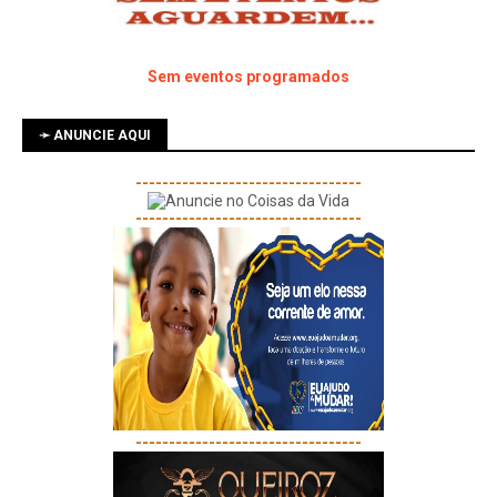
Sem eventos programados
➛ ANUNCIE AQUI
----------------------------------
----------------------------------
----------------------------------