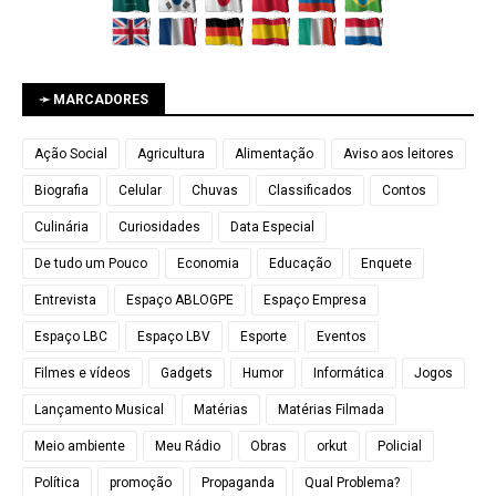
➛ MARCADORES
Ação Social
Agricultura
Alimentação
Aviso aos leitores
Biografia
Celular
Chuvas
Classificados
Contos
Culinária
Curiosidades
Data Especial
De tudo um Pouco
Economia
Educação
Enquete
Entrevista
Espaço ABLOGPE
Espaço Empresa
Espaço LBC
Espaço LBV
Esporte
Eventos
Filmes e vídeos
Gadgets
Humor
Informática
Jogos
Lançamento Musical
Matérias
Matérias Filmada
Meio ambiente
Meu Rádio
Obras
orkut
Policial
Política
promoção
Propaganda
Qual Problema?