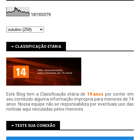
1
8
1
9
3
0
7
9
➛ CLASSIFICAÇÃO ETÁRIA
Este Blog tem a Classificação etária de
14 anos
por conter em
seu conteúdo alguma informação impropria para menores de 14
anos. Nossa equipe não se responsabiliza por eventuais uso das
notí­cias aqui veiculadas pelos menores.
➛ TESTE SUA CONEXÃO