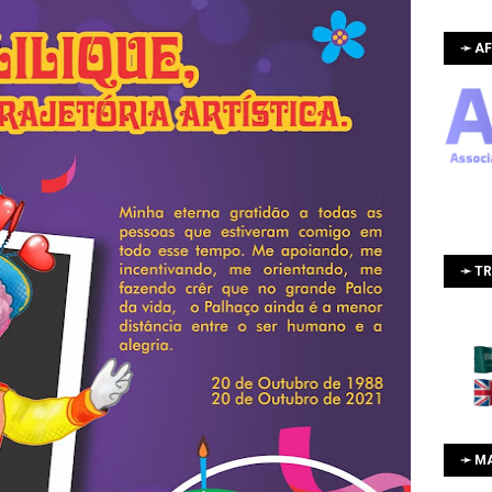
➛ AF
➛ T
➛ M