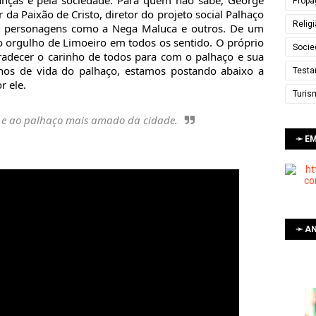
ianças e pela sociedade. Para quem não sabe, George
Propa
 da Paixão de Cristo, diretor do projeto social Palhaço
Relig
ntos personagens como a Nega Maluca e outros. De um
orgulho de Limoeiro em todos os sentido. O próprio
Socie
gradecer o carinho de todos para com o palhaço e sua
s de vida do palhaço, estamos postando abaixo a
Testa
r ele.
Turis
 e ao palhaço mais amado da cidade.
➛ E
➛ AN