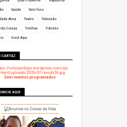
ganda
Qual Problema?
Rapidinha
ião
Saúde
Sem foco
dade Ativa
Teatro
Televisão
ndo Coisas
Tirinhas
Trânsito
mo
Você Aqui
M CARTAZ
Sem eventos programados
UNCIE AQUI
----------------------------------
----------------------------------