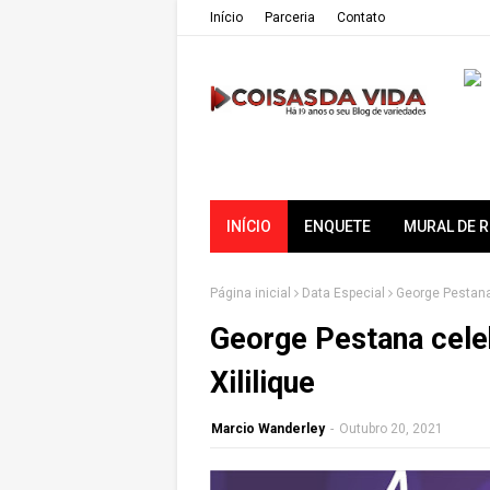
Iní­cio
Parceria
Contato
INÍCIO
ENQUETE
MURAL DE 
Página inicial
Data Especial
George Pestana
George Pestana cele
Xililique
Marcio Wanderley
-
Outubro 20, 2021