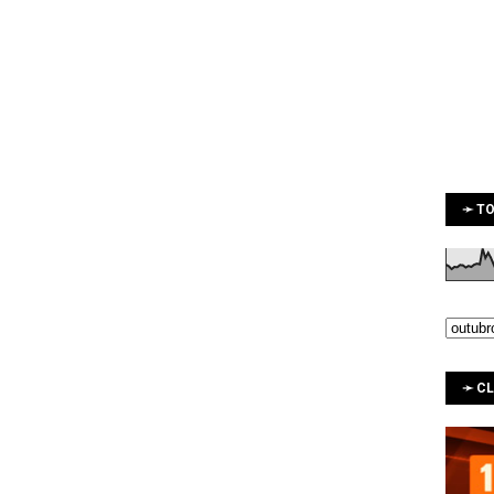
➛ TO
➛ C