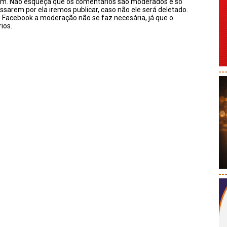
sim. Não esqueça que os comentários são moderados e só
ssarem por ela iremos publicar, caso não ele será deletado.
u Facebook a moderação não se faz necesária, já que o
ios.
--
--