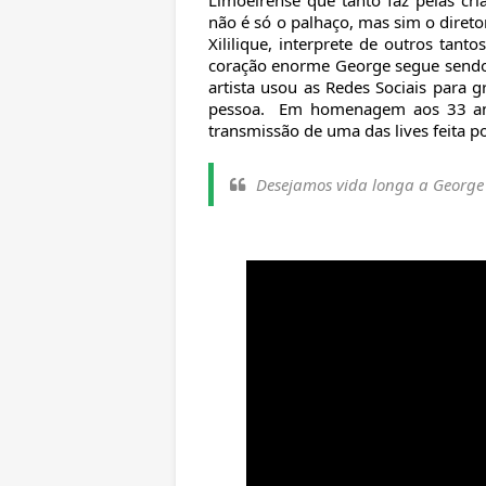
Limoeirense que tanto faz pelas cr
não é só o palhaço, mas sim o diretor
Xililique, interprete de outros ta
coração enorme George segue sendo 
artista usou as Redes Sociais para 
pessoa. Em homenagem aos 33 ano
transmissão de uma das lives feita po
Desejamos vida longa a George