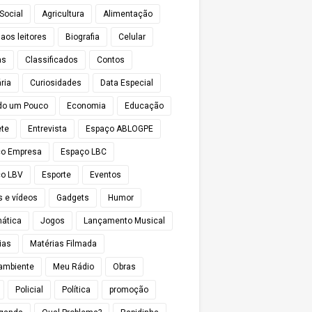
Social
Agricultura
Alimentação
 aos leitores
Biografia
Celular
as
Classificados
Contos
ria
Curiosidades
Data Especial
do um Pouco
Economia
Educação
te
Entrevista
Espaço ABLOGPE
ço Empresa
Espaço LBC
o LBV
Esporte
Eventos
s e vídeos
Gadgets
Humor
mática
Jogos
Lançamento Musical
ias
Matérias Filmada
ambiente
Meu Rádio
Obras
Policial
Política
promoção