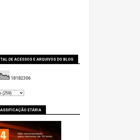
TAL DE ACESSOS E ARQUIVOS DO BLOG
1
8
1
8
2
3
0
6
LASSIFICAÇÃO ETÁRIA