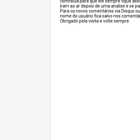
contribua para que ele sempre fique as
iram ao ar depois de uma analise e se pa
Para os novos comentários via Disqus o
nome do usuário fica salvo nos comentár
Obrigado pela visita e volte sempre.