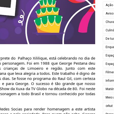
Ação 
Aviso
Chuv
Culiná
De tu
Enque
Espa
erprete do
Palhaço Xililique, está celebrando no dia de
eu personagem. Foi em 1988 que George Pestana deu
Espaç
 crianças de Limoeiro e região. Junto com este
Filme
a que leva alegria a todos. Este trabalho é digno de
 dias. Se fosse no programa do Raul Gil, com certeza
Infor
o e para George. O sucesso é tão grande que nosso
o Show da Xuxa da TV Globo na década de 80. Foi neste
Matér
sonagem a todo Brasil e tornou conhecido por todas
Meio 
orkut
edes Socias para render homenagem a este artista