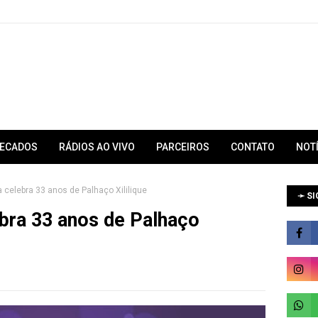
RECADOS
RÁDIOS AO VIVO
PARCEIROS
CONTATO
NOT
 celebra 33 anos de Palhaço Xililique
➛ SI
bra 33 anos de Palhaço