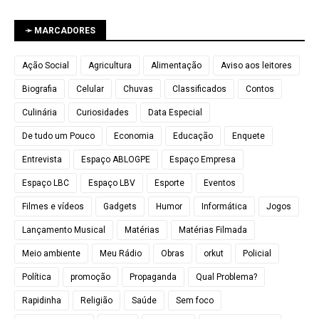
➛ MARCADORES
Ação Social
Agricultura
Alimentação
Aviso aos leitores
Biografia
Celular
Chuvas
Classificados
Contos
Culinária
Curiosidades
Data Especial
De tudo um Pouco
Economia
Educação
Enquete
Entrevista
Espaço ABLOGPE
Espaço Empresa
Espaço LBC
Espaço LBV
Esporte
Eventos
Filmes e vídeos
Gadgets
Humor
Informática
Jogos
Lançamento Musical
Matérias
Matérias Filmada
Meio ambiente
Meu Rádio
Obras
orkut
Policial
Política
promoção
Propaganda
Qual Problema?
Rapidinha
Religião
Saúde
Sem foco