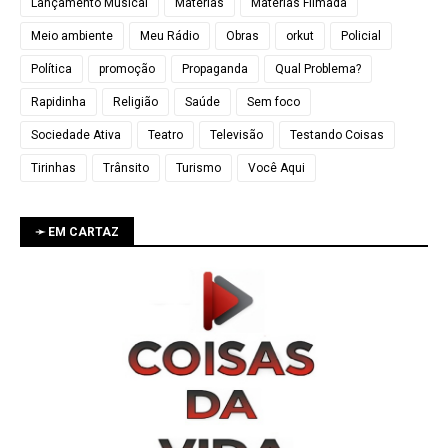
Lançamento Musical
Matérias
Matérias Filmada
Meio ambiente
Meu Rádio
Obras
orkut
Policial
Política
promoção
Propaganda
Qual Problema?
Rapidinha
Religião
Saúde
Sem foco
Sociedade Ativa
Teatro
Televisão
Testando Coisas
Tirinhas
Trânsito
Turismo
Você Aqui
➛ EM CARTAZ