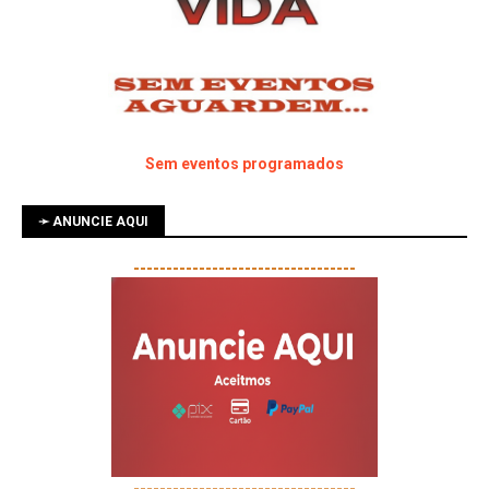
Sem eventos programados
➛ ANUNCIE AQUI
----------------------------------
----------------------------------