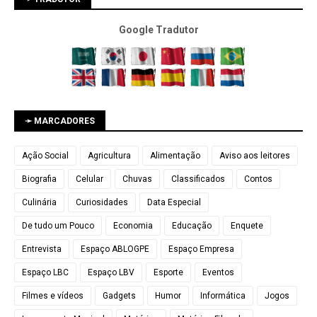
Google Tradutor
➛ MARCADORES
Ação Social
Agricultura
Alimentação
Aviso aos leitores
Biografia
Celular
Chuvas
Classificados
Contos
Culinária
Curiosidades
Data Especial
De tudo um Pouco
Economia
Educação
Enquete
Entrevista
Espaço ABLOGPE
Espaço Empresa
Espaço LBC
Espaço LBV
Esporte
Eventos
Filmes e vídeos
Gadgets
Humor
Informática
Jogos