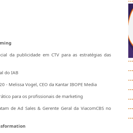
--
aming
ial da publicidade em CTV para as estratégias das
--
--
al do IAB
--
020 - Melissa Vogel, CEO da Kantar IBOPE Media
--
tico para os profissionais de marketing
--
 Latam de Ad Sales & Gerente Geral da ViacomCBS no
--
--
ansformation