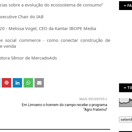
ências sobre a evolução do ecossistema de consumo”
➛ F
xecutive Chair do IAB
020 - Melissa Vogel, CEO da Kantar IBOPE Media
e social commerce - como conectar construção de
de venda
retora Sênior de MercadoAds
➛ TO
MAIS RECENTES
Em Limoeiro o homem do campo recebe o programa
"Agro Fraterno"