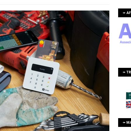
➛ AF
➛ T
➛ M