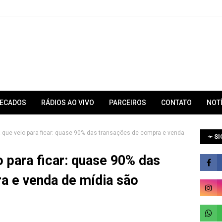
RECADOS
RÁDIOS AO VIVO
PARCEIROS
CONTATO
NOT
a que veio para ficar: quase 90% das transações de compra e venda
➛ SI
o para ficar: quase 90% das
a e venda de mídia são