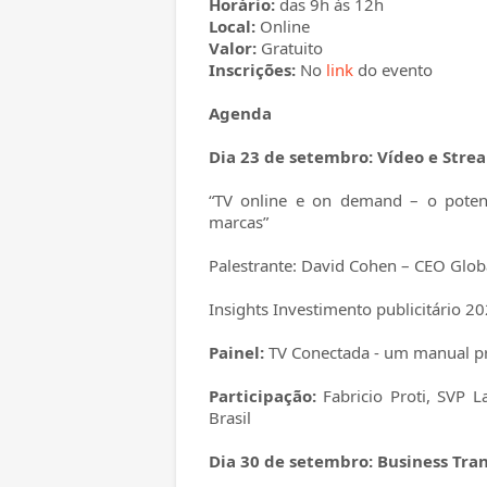
Horário:
das 9h às 12h
Local:
Online
Valor:
Gratuito
Inscrições:
No
link
do evento
Agenda
Dia 23 de setembro: Vídeo e Stre
“TV online e on demand – o potenc
marcas”
Palestrante: David Cohen – CEO Glob
Insights Investimento publicitário 2
Painel:
TV Conectada - um manual prá
Participação:
Fabricio Proti, SVP
Brasil
Dia 30 de setembro: Business Tr