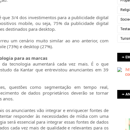
ção.
Propa
Relig
 que 3/4 dos investimentos para a publicidade digital
Socie
sitivos mobile, ou seja, 75% da publicidade digital
tes destinados para desktop.
Testa
Turis
rreu um cenário muito similar ao ano anterior, com
ile (73%) e desktop (27%).
➛ E
ologia para as marcas
a da tecnologia aumentará cada vez mais. É o que
studo da Kantar que entrevistou anunciantes em 39
es, questões como segmentação em tempo real,
uecimento de dados proprietários deverão se tornar
➛ AN
s anos.
s os anunciantes vão integrar e enriquecer fontes de
tentar responder às necessidades de mídia com uma
gia será essencial para integrar essas fontes de dados
dados cada vez mais de qualidade e relevantes para os