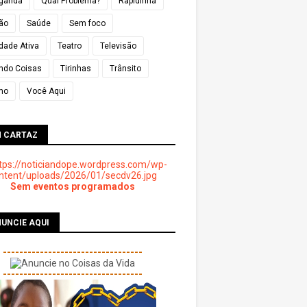
ganda
Qual Problema?
Rapidinha
ião
Saúde
Sem foco
dade Ativa
Teatro
Televisão
ndo Coisas
Tirinhas
Trânsito
mo
Você Aqui
M CARTAZ
Sem eventos programados
UNCIE AQUI
----------------------------------
----------------------------------