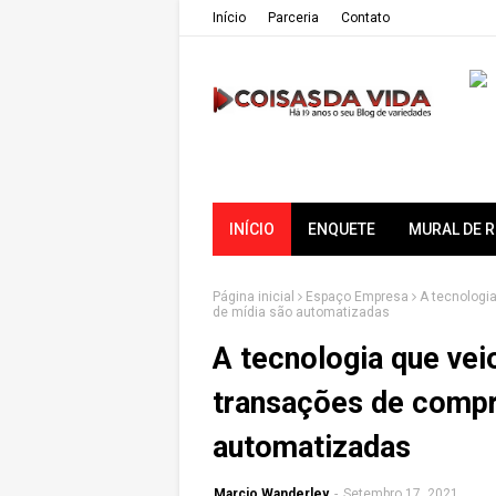
Iní­cio
Parceria
Contato
INÍCIO
ENQUETE
MURAL DE 
Página inicial
Espaço Empresa
A tecnologi
de mídia são automatizadas
A tecnologia que vei
transações de compr
automatizadas
Marcio Wanderley
-
Setembro 17, 2021