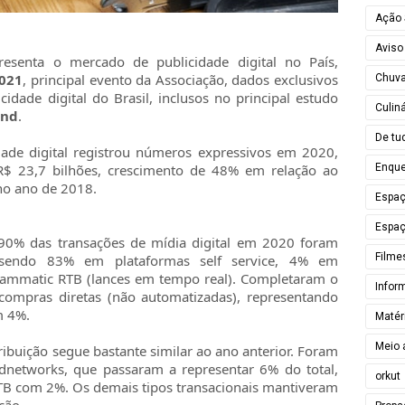
Ação 
Aviso
resenta o mercado de publicidade digital no País,
021
, principal evento da Associação, dados exclusivos
Chuv
idade digital do Brasil, inclusos no principal estudo
Culiná
end
.
De tu
ade digital registrou números expressivos em 2020,
Enque
 R$ 23,7 bilhões, crescimento de 48% em relação ao
no ano de 2018.
Espa
Espaç
90% das transações de mídia digital em 2020 foram
Filme
, sendo 83% em plataformas self service, 4% em
ammatic RTB (lances em tempo real). Completaram o
Infor
compras diretas (não automatizadas), representando
m 4%.
Matér
Meio 
ibuição segue bastante similar ao ano anterior. Foram
networks, que passaram a representar 6% do total,
orkut
TB com 2%. Os demais tipos transacionais mantiveram