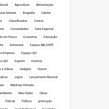
Social
Agricultura
Alimentação
 aos leitores
Biografia
Celular
as
Classificados
Contos
ria
Curiosidades
Data Especial
do um Pouco
Economia
Educação
te
Entrevista
Espaço ABLOGPE
ço Empresa
Espaço LBC
o LBV
Esporte
Eventos
s e vídeos
Gadgets
Humor
mática
Jogos
Lançamento Musical
ias
Matérias Filmada
ambiente
Meu Rádio
Obras
Policial
Política
promoção