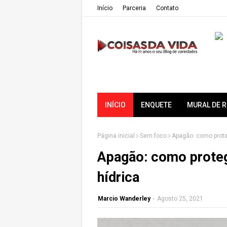
Iní­cio
Parceria
Contato
INÍCIO
ENQUETE
MURAL DE 
Página inicial
Sem foco
Apagão: como prote
Apagão: como proteg
hídrica
Marcio Wanderley
-
Agosto 25, 2021