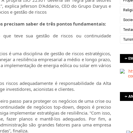
o. A própria ISO 22301 deveria ser regra para setores
Propa
”, explica Jeferson D’Addario, CEO do Grupo Daryus e
Relig
cios e gestão de riscos
Socie
s precisam saber de três pontos fundamentais:
Testa
o que teve sua gestão de riscos ou continuidade
Turis
os é uma disciplina de gestão de riscos estratégicos,
➛ E
lanejar a resiliência empresarial a médio e longo prazo,
 a implementação de energia eólica ou solar em vários
r os riscos adequadamente é responsabilidade da Alta
e investidores, acionistas e clientes.
➛ AN
meiro passo para proteger os negócios de uma crise ou
ontinuidade de negócios top-down, depois é preciso
iga implementar estratégias de resiliência. “Com isso,
ise, fazer planos e mantê-los adequados. Por fim, a
 administração são grandes fatores para uma empresa
das”, finaliza.