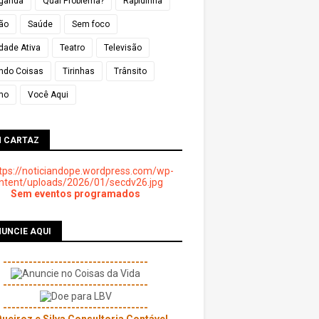
ganda
Qual Problema?
Rapidinha
ião
Saúde
Sem foco
dade Ativa
Teatro
Televisão
ndo Coisas
Tirinhas
Trânsito
mo
Você Aqui
M CARTAZ
Sem eventos programados
UNCIE AQUI
----------------------------------
----------------------------------
----------------------------------