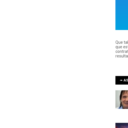
Que ta
que es
contra
result
➛ AS