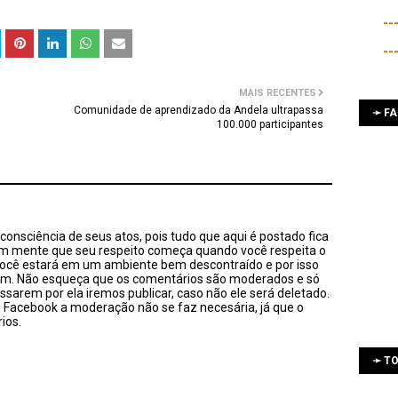
--
--
MAIS RECENTES
Comunidade de aprendizado da Andela ultrapassa
➛ F
100.000 participantes
onsciência de seus atos, pois tudo que aqui é postado fica
em mente que seu respeito começa quando você respeita o
você estará em um ambiente bem descontraído e por isso
sim. Não esqueça que os comentários são moderados e só
ssarem por ela iremos publicar, caso não ele será deletado.
u Facebook a moderação não se faz necesária, já que o
ios.
➛ TO