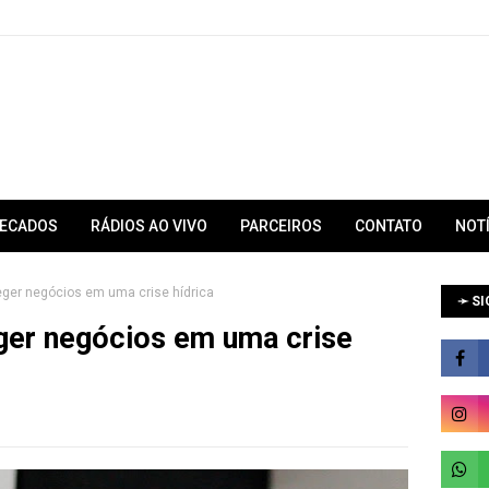
RECADOS
RÁDIOS AO VIVO
PARCEIROS
CONTATO
NOT
ger negócios em uma crise hídrica
➛ SI
er negócios em uma crise