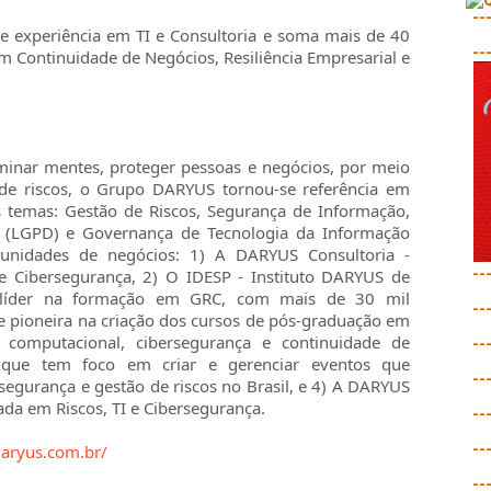
--
e experiência em TI e Consultoria e soma mais de 40
--
em Continuidade de Negócios, Resiliência Empresarial e
inar mentes, proteger pessoas e negócios, por meio
de riscos, o Grupo DARYUS tornou-se referência em
s temas: Gestão de Riscos, Segurança de Informação,
s (LGPD) e Governança de Tecnologia da Informação
unidades de negócios: 1) A DARYUS Consultoria -
--
e Cibersegurança, 2) O IDESP - Instituto DARYUS de
é líder na formação em GRC, com mais de 30 mil
--
e pioneira na criação dos cursos de pós-graduação em
 computacional, cibersegurança e continuidade de
--
 que tem foco em criar e gerenciar eventos que
--
egurança e gestão de riscos no Brasil, e 4) A DARYUS
cada em Riscos, TI e Cibersegurança.
--
--
aryus.com.br/
--