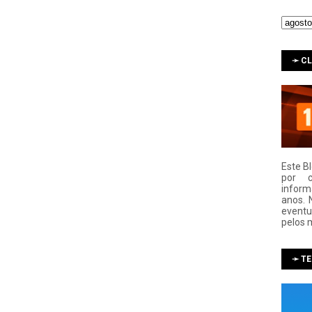
➛ C
Este B
por 
infor
anos. 
eventu
pelos 
➛ T