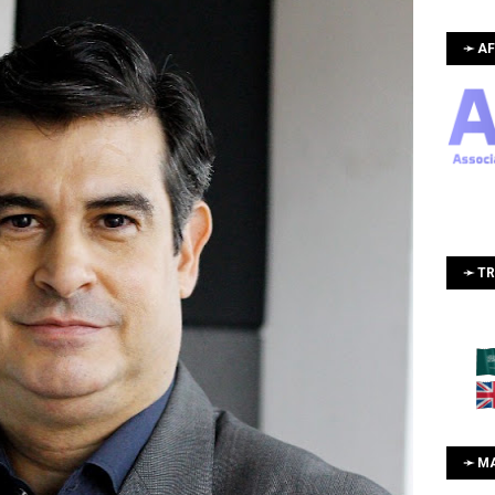
➛ AF
➛ T
➛ M