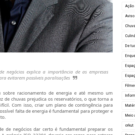
Ação 
Aviso
Chuv
Culiná
De tu
Enque
Espa
 de negócios explica a importância de as empresas
Espaç
para evitarem possíveis paralisações
Filme
ou sobre racionamento de energia e até mesmo um
Infor
z de chuvas prejudica os reservatórios, o que torna a
ifícil. Com isso, criar um plano de contingência para
Matér
ossível falta de energia é fundamental para proteger e
Meio 
to.
orkut
de de negócios dar certo é fundamental preparar os