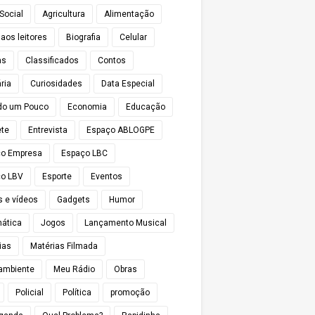
Social
Agricultura
Alimentação
 aos leitores
Biografia
Celular
as
Classificados
Contos
ria
Curiosidades
Data Especial
do um Pouco
Economia
Educação
te
Entrevista
Espaço ABLOGPE
ço Empresa
Espaço LBC
o LBV
Esporte
Eventos
s e vídeos
Gadgets
Humor
mática
Jogos
Lançamento Musical
ias
Matérias Filmada
ambiente
Meu Rádio
Obras
Policial
Política
promoção