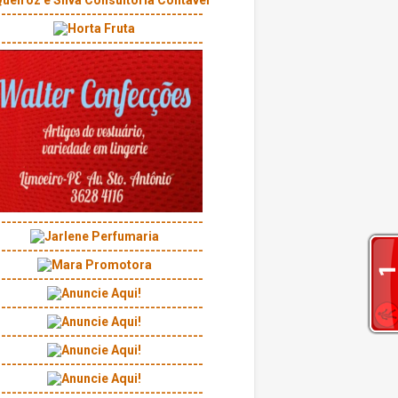
---------------------------------------
---------------------------------------
---------------------------------------
---------------------------------------
---------------------------------------
---------------------------------------
---------------------------------------
---------------------------------------
---------------------------------------