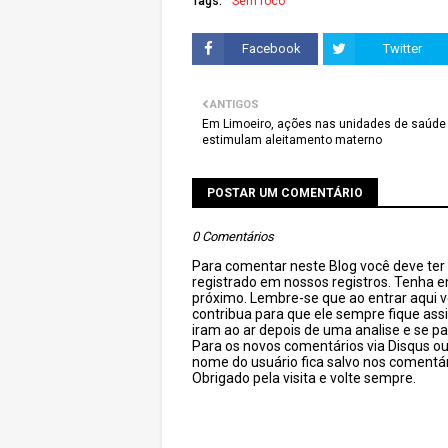
Tags:
Sem foco
Facebook
Twitter
ANTIGOS
Em Limoeiro, ações nas unidades de saúde
estimulam aleitamento materno
POSTAR UM COMENTÁRIO
0 Comentários
Para comentar neste Blog você deve ter c
registrado em nossos registros. Tenha 
próximo. Lembre-se que ao entrar aqui 
contribua para que ele sempre fique as
iram ao ar depois de uma analise e se pa
Para os novos comentários via Disqus o
nome do usuário fica salvo nos comentár
Obrigado pela visita e volte sempre.