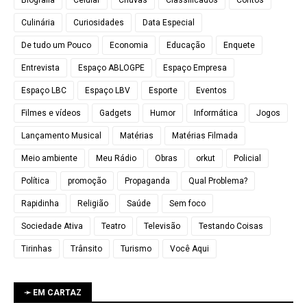
Biografia
Celular
Chuvas
Classificados
Contos
Culinária
Curiosidades
Data Especial
De tudo um Pouco
Economia
Educação
Enquete
Entrevista
Espaço ABLOGPE
Espaço Empresa
Espaço LBC
Espaço LBV
Esporte
Eventos
Filmes e vídeos
Gadgets
Humor
Informática
Jogos
Lançamento Musical
Matérias
Matérias Filmada
Meio ambiente
Meu Rádio
Obras
orkut
Policial
Política
promoção
Propaganda
Qual Problema?
Rapidinha
Religião
Saúde
Sem foco
Sociedade Ativa
Teatro
Televisão
Testando Coisas
Tirinhas
Trânsito
Turismo
Você Aqui
➛ EM CARTAZ