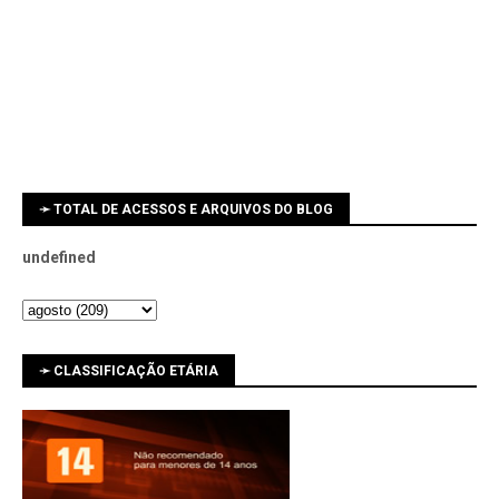
➛ TOTAL DE ACESSOS E ARQUIVOS DO BLOG
u
n
d
e
f
n
e
d
➛ CLASSIFICAÇÃO ETÁRIA