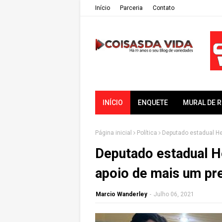
Iní­cio
Parceria
Contato
INÍCIO
ENQUETE
MURAL DE 
Página inicial
Política
Deputado estadual He
Deputado estadual H
apoio de mais um pre
Marcio Wanderley
-
Julho 06, 2021