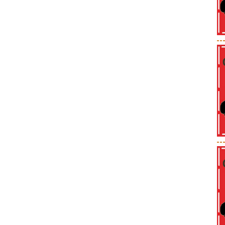
--
--