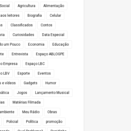
Social
Agricultura
Alimentação
 aos leitores
Biografia
Celular
as
Classificados
Contos
ria
Curiosidades
Data Especial
do um Pouco
Economia
Educação
te
Entrevista
Espaço ABLOGPE
ço Empresa
Espaço LBC
o LBV
Esporte
Eventos
s e vídeos
Gadgets
Humor
mática
Jogos
Lançamento Musical
ias
Matérias Filmada
ambiente
Meu Rádio
Obras
Policial
Política
promoção