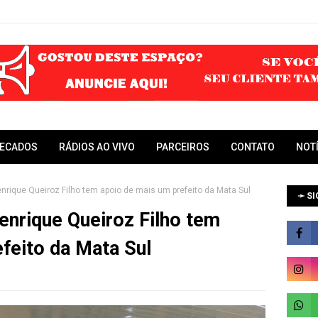
RECADOS
RÁDIOS AO VIVO
PARCEIROS
CONTATO
NOT
nrique Queiroz Filho tem apoio de mais um prefeito da Mata Sul
➛ SI
enrique Queiroz Filho tem
feito da Mata Sul