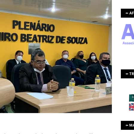
➛ AF
➛ T
➛ M