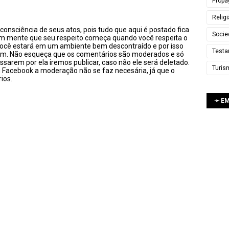
Propa
Relig
onsciência de seus atos, pois tudo que aqui é postado fica
Socie
em mente que seu respeito começa quando você respeita o
você estará em um ambiente bem descontraído e por isso
Testa
sim. Não esqueça que os comentários são moderados e só
ssarem por ela iremos publicar, caso não ele será deletado.
Turis
u Facebook a moderação não se faz necesária, já que o
ios.
➛ E