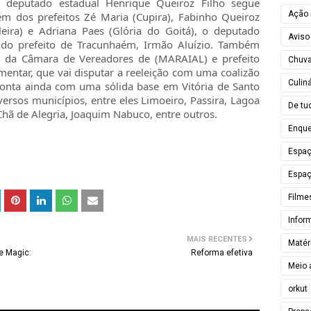
 deputado estadual Henrique Queiroz Filho segue
Ação 
m dos prefeitos Zé Maria (Cupira), Fabinho Queiroz
eira) e Adriana Paes (Glória do Goitá), o deputado
Aviso
 do prefeito de Tracunhaém, Irmão Aluízio. Também
e da Câmara de Vereadores de (MARAIAL) e prefeito
Chuv
mentar, que vai disputar a reeleição com uma coalizão
Culiná
onta ainda com uma sólida base em Vitória de Santo
ersos municípios, entre eles Limoeiro, Passira, Lagoa
De tu
 Chã de Alegria, Joaquim Nabuco, entre outros.
Enque
Espa
Espaç
Filme
Infor
MAIS RECENTES
Matér
e Magic:
Reforma efetiva
Meio 
orkut