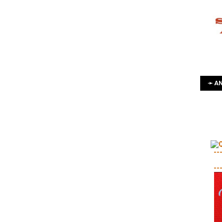
➛ AN
--
--