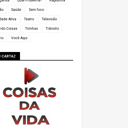
ganda
Qual Problema?
Rapidinha
ião
Saúde
Sem foco
dade Ativa
Teatro
Televisão
ndo Coisas
Tirinhas
Trânsito
mo
Você Aqui
M CARTAZ