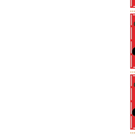
--
--
--