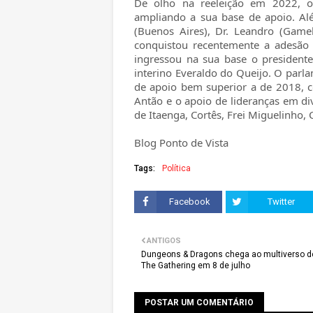
De olho na reeleição em 2022, o
ampliando a sua base de apoio. Alé
(Buenos Aires), Dr. Leandro (Gamel
conquistou recentemente a adesão
ingressou na sua base o president
interino Everaldo do Queijo. O parla
de apoio bem superior a de 2018, c
Antão e o apoio de lideranças em div
de Itaenga, Cortês, Frei Miguelinho,
Blog Ponto de Vista
Tags:
Política
Facebook
Twitter
ANTIGOS
Dungeons & Dragons chega ao multiverso d
The Gathering em 8 de julho
POSTAR UM COMENTÁRIO