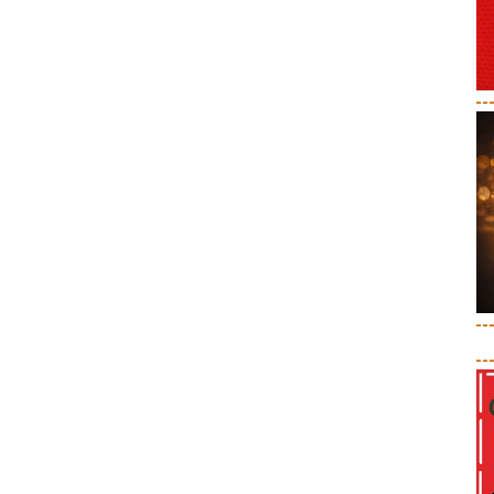
--
--
--