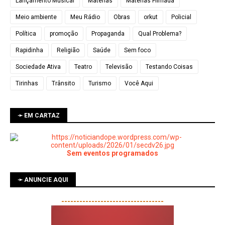
Lançamento Musical
Matérias
Matérias Filmada
Meio ambiente
Meu Rádio
Obras
orkut
Policial
Política
promoção
Propaganda
Qual Problema?
Rapidinha
Religião
Saúde
Sem foco
Sociedade Ativa
Teatro
Televisão
Testando Coisas
Tirinhas
Trânsito
Turismo
Você Aqui
➛ EM CARTAZ
Sem eventos programados
➛ ANUNCIE AQUI
----------------------------------