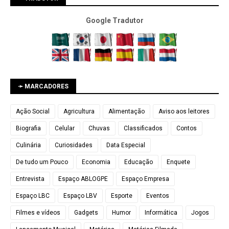
Google Tradutor
➛ MARCADORES
Ação Social
Agricultura
Alimentação
Aviso aos leitores
Biografia
Celular
Chuvas
Classificados
Contos
Culinária
Curiosidades
Data Especial
De tudo um Pouco
Economia
Educação
Enquete
Entrevista
Espaço ABLOGPE
Espaço Empresa
Espaço LBC
Espaço LBV
Esporte
Eventos
Filmes e vídeos
Gadgets
Humor
Informática
Jogos