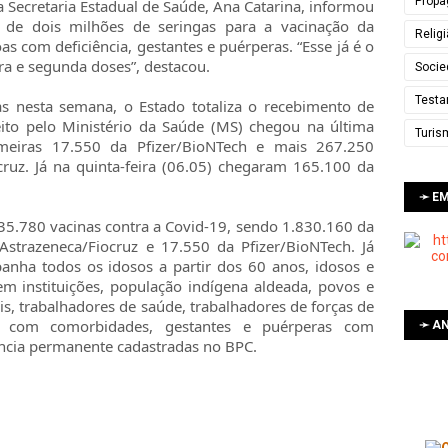
Propa
 Secretaria Estadual de Saúde, Ana Catarina, informou
 de dois milhões de seringas para a vacinação da
Relig
 com deficiência, gestantes e puérperas. “Esse já é o
ra e segunda doses”, destacou.
Socie
Testa
as nesta semana, o Estado totaliza o recebimento de
ito pelo Ministério da Saúde (MS) chegou na última
Turis
imeiras 17.550 da Pfizer/BioNTech e mais 267.250
cruz. Já na quinta-feira (06.05) chegaram 165.100 da
➛ E
35.780 vacinas contra a Covid-19, sendo 1.830.160 da
strazeneca/Fiocruz e 17.550 da Pfizer/BioNTech. Já
nha todos os idosos a partir dos 60 anos, idosos e
em instituições, população indígena aldeada, povos e
s, trabalhadores de saúde, trabalhadores de forças de
s com comorbidades, gestantes e puérperas com
➛ AN
ncia permanente cadastradas no BPC.