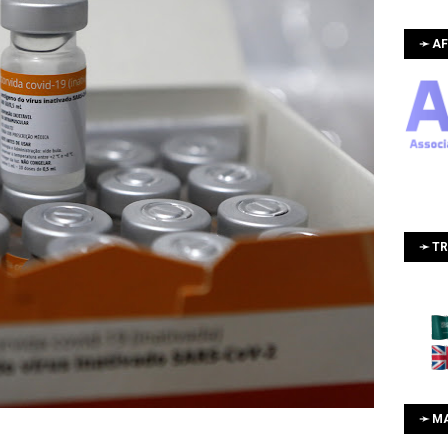
➛ AF
➛ T
➛ M