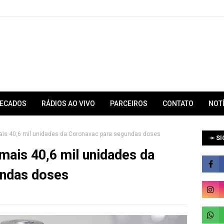
RECADOS
RÁDIOS AO VIVO
PARCEIROS
CONTATO
NOT
is 40,6 mil unidades da Coronavac para segundas doses
➛ SI
ais 40,6 mil unidades da
undas doses