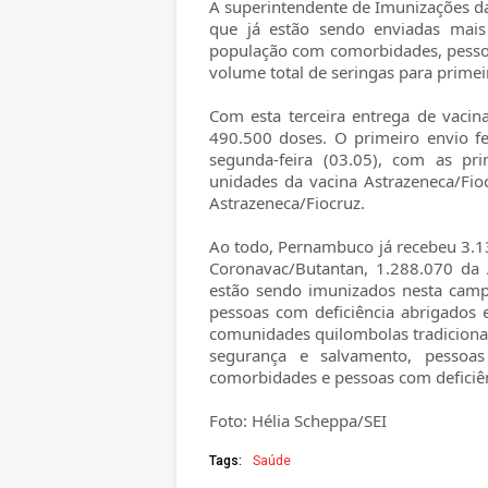
A superintendente de Imunizações da
que já estão sendo enviadas mais
população com comorbidades, pessoas
volume total de seringas para primei
Com esta terceira entrega de vacin
490.500 doses. O primeiro envio fe
segunda-feira (03.05), com as pr
unidades da vacina Astrazeneca/Fio
Astrazeneca/Fiocruz.
Ao todo, Pernambuco já recebeu 3.1
Coronavac/Butantan, 1.288.070 da A
estão sendo imunizados nesta campa
pessoas com deficiência abrigados 
comunidades quilombolas tradicionai
segurança e salvamento, pessoa
comorbidades e pessoas com deficiê
Foto: Hélia Scheppa/SEI
Tags:
Saúde