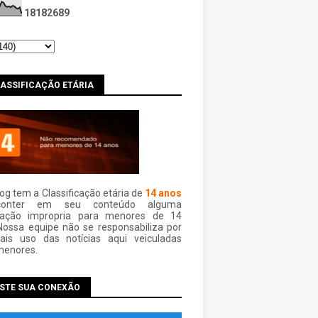
1
8
1
8
2
6
8
9
LASSIFICAÇÃO ETÁRIA
log tem a Classificação etária de
14 anos
conter em seu conteúdo alguma
mação impropria para menores de 14
Nossa equipe não se responsabiliza por
ais uso das notí­cias aqui veiculadas
menores.
ESTE SUA CONEXÃO