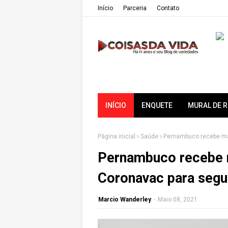
Iní­cio
Parceria
Contato
INÍCIO
ENQUETE
MURAL DE 
Página inicial
Saúde
Pernambuco recebe ma
Pernambuco recebe m
Coronavac para seg
Marcio Wanderley
-
Maio 08, 2021