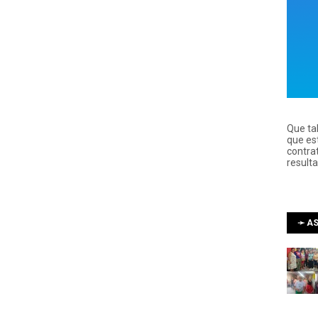
Que ta
que es
contra
result
➛ AS