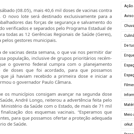
Ação 
ábado (08.05), mais 40,6 mil doses de vacinas contra
. O novo lote será destinado exclusivamente para a
Aviso
abalhadores das forças de segurança e salvamento do
Chuv
ndo verificados e separados pelo Programa Estadual de
ra todas as 12 Gerências Regionais de Saúde (Geres),
Culiná
a pelos gestores municipais.
De tu
a de vacinas desta semana, o que vai nos permitir dar
Enque
a população, inclusive de grupos prioritários recém-
que o governo federal cumpra com o planejamento
Espa
ivo de doses que foi acordado, para que possamos
Espaç
que já haviam recebido a primeira dose e iniciar a
irmou o governador Paulo Câmara.
Filme
que os municípios consigam avançar na segunda dose
Infor
 Saúde, André Longo, reiterou a advertência feita pelo
Matér
 Ministério da Saúde com o Estado, de mais de 71 mil
finalização dos esquemas vacinais. “Esperamos que
Meio 
tes, para que possamos ofertar a proteção adequada
ário de Saúde.
orkut