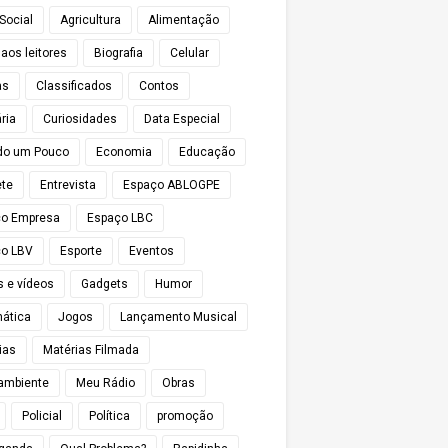
Social
Agricultura
Alimentação
 aos leitores
Biografia
Celular
as
Classificados
Contos
ria
Curiosidades
Data Especial
do um Pouco
Economia
Educação
te
Entrevista
Espaço ABLOGPE
ço Empresa
Espaço LBC
o LBV
Esporte
Eventos
s e vídeos
Gadgets
Humor
mática
Jogos
Lançamento Musical
ias
Matérias Filmada
ambiente
Meu Rádio
Obras
Policial
Política
promoção