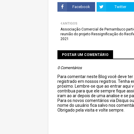
Facebook
Twitter
ANTIGOS
Associação Comercial de Pernambuco parti
reunião do projeto Ressignificação do Recif
2021
POSTAR UM COMENTÁRIO
0 Comentários
Para comentar neste Blog você deve ter c
registrado em nossos registros. Tenha 
próximo. Lembre-se que ao entrar aqui 
contribua para que ele sempre fique as
iram ao ar depois de uma analise e se pa
Para os novos comentários via Disqus o
nome do usuário fica salvo nos comentár
Obrigado pela visita e volte sempre.