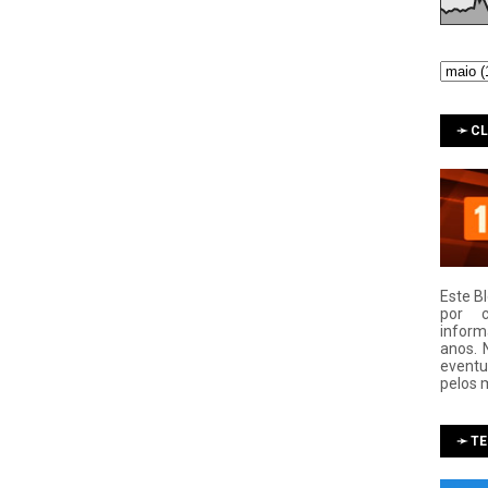
➛ C
Este B
por 
infor
anos. 
eventu
pelos 
➛ T