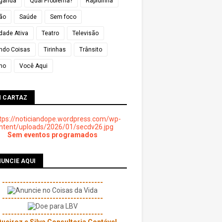
ganda
Qual Problema?
Rapidinha
ião
Saúde
Sem foco
dade Ativa
Teatro
Televisão
ndo Coisas
Tirinhas
Trânsito
mo
Você Aqui
M CARTAZ
Sem eventos programados
UNCIE AQUI
----------------------------------
----------------------------------
----------------------------------