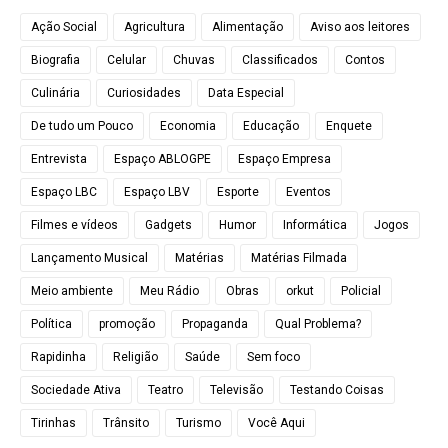
Ação Social
Agricultura
Alimentação
Aviso aos leitores
Biografia
Celular
Chuvas
Classificados
Contos
Culinária
Curiosidades
Data Especial
De tudo um Pouco
Economia
Educação
Enquete
Entrevista
Espaço ABLOGPE
Espaço Empresa
Espaço LBC
Espaço LBV
Esporte
Eventos
Filmes e vídeos
Gadgets
Humor
Informática
Jogos
Lançamento Musical
Matérias
Matérias Filmada
Meio ambiente
Meu Rádio
Obras
orkut
Policial
Política
promoção
Propaganda
Qual Problema?
Rapidinha
Religião
Saúde
Sem foco
Sociedade Ativa
Teatro
Televisão
Testando Coisas
Tirinhas
Trânsito
Turismo
Você Aqui