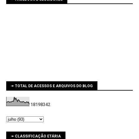
➛ TOTAL DE ACESSOS E ARQUIVOS DO BLOG
1
8
1
9
8
3
4
2
➛ CLASSIFICAÇÃO ETÁRIA