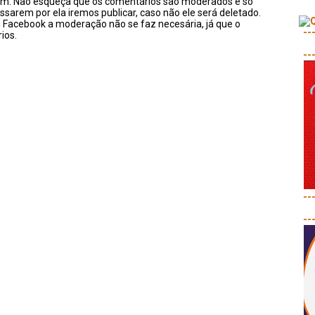
sim. Não esqueça que os comentários são moderados e só
ssarem por ela iremos publicar, caso não ele será deletado.
u Facebook a moderação não se faz necesária, já que o
--
ios.
--
--
--