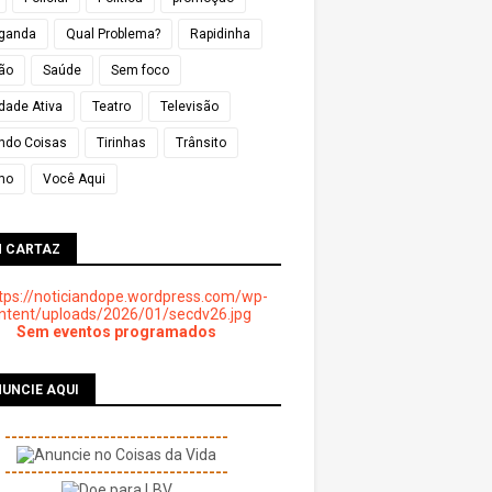
ganda
Qual Problema?
Rapidinha
ião
Saúde
Sem foco
dade Ativa
Teatro
Televisão
ndo Coisas
Tirinhas
Trânsito
mo
Você Aqui
M CARTAZ
Sem eventos programados
UNCIE AQUI
----------------------------------
----------------------------------