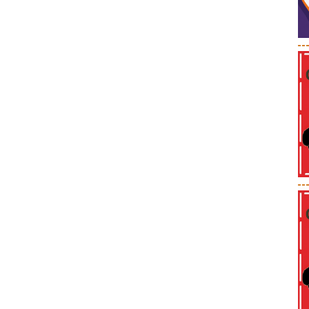
--
--