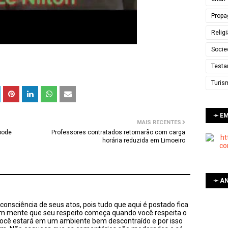
Propa
Relig
Socie
Testa
Turis
➛ E
MAIS RECENTES
 pode
Professores contratados retornarão com carga
horária reduzida em Limoeiro
➛ AN
onsciência de seus atos, pois tudo que aqui é postado fica
em mente que seu respeito começa quando você respeita o
você estará em um ambiente bem descontraído e por isso