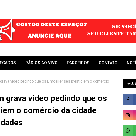
RECADOS
RÁDIOS AO VIVO
PARCEIROS
CONTATO
NOT
n grava vídeo pedindo que os Limoeirenses prestigiem o comércio
➛ SI
n grava vídeo pedindo que os
giem o comércio da cidade
vidades