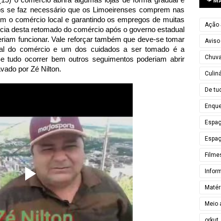
➛ M
dos se faz necessário que os Limoeirenses comprem nas
im o comércio local e garantindo os empregos de muitas
Ação 
ncia desta retomado do comércio após o governo estadual
eriam funcionar. Vale reforçar também que deve-se tomar
Aviso
ual do comércio e um dos cuidados a ser tomado é a
Chuv
e tudo ocorrer bem outros seguimentos poderiam abrir
vado por Zé Nilton.
Culiná
De tu
Enque
Espa
Espaç
Filme
Infor
Matér
Meio 
orkut