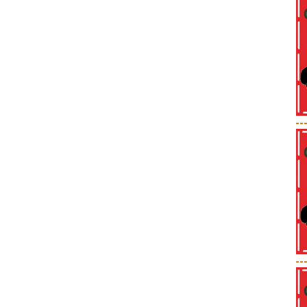
--
--