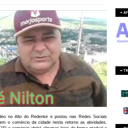
➛ AF
➛ T
deo no Alto do Redentor e postou nas Redes Sociais
iem o comércio da cidade nesta retorno as atividades.
15) o comércio abrirá algumas lojas de forma gradual e