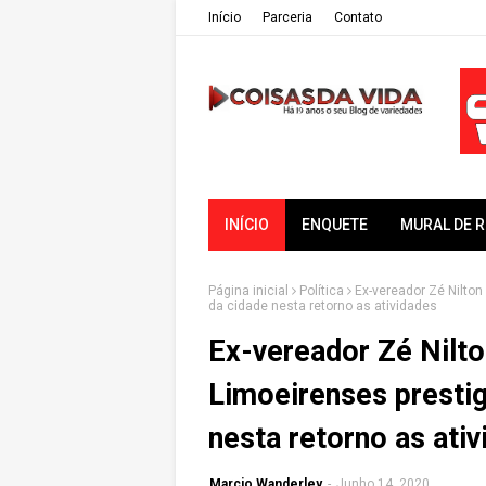
Iní­cio
Parceria
Contato
INÍCIO
ENQUETE
MURAL DE 
Página inicial
Política
Ex-vereador Zé Nilto
da cidade nesta retorno as atividades
Ex-vereador Zé Nilto
Limoeirenses presti
nesta retorno as ati
Marcio Wanderley
-
Junho 14, 2020