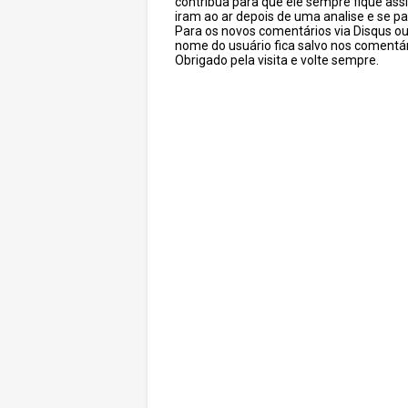
contribua para que ele sempre fique as
iram ao ar depois de uma analise e se pa
Para os novos comentários via Disqus o
nome do usuário fica salvo nos comentár
Obrigado pela visita e volte sempre.