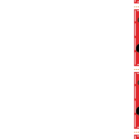
--
--
--