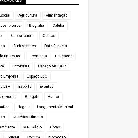
ARCADORES
Social
Agricultura
Alimentação
 aos leitores
Biografia
Celular
as
Classificados
Contos
ria
Curiosidades
Data Especial
do um Pouco
Economia
Educação
te
Entrevista
Espaço ABLOGPE
ço Empresa
Espaço LBC
o LBV
Esporte
Eventos
s e vídeos
Gadgets
Humor
mática
Jogos
Lançamento Musical
ias
Matérias Filmada
ambiente
Meu Rádio
Obras
Policial
Política
promoção