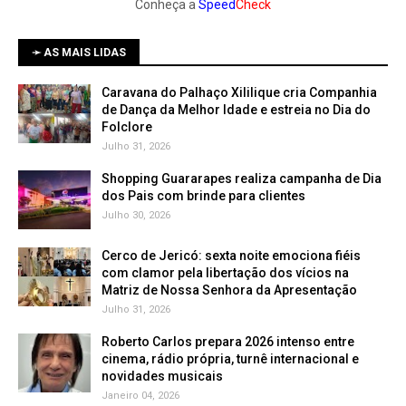
Conheça a
Speed
Check
➛ AS MAIS LIDAS
Caravana do Palhaço Xililique cria Companhia
de Dança da Melhor Idade e estreia no Dia do
Folclore
Julho 31, 2026
Shopping Guararapes realiza campanha de Dia
dos Pais com brinde para clientes
Julho 30, 2026
Cerco de Jericó: sexta noite emociona fiéis
com clamor pela libertação dos vícios na
Matriz de Nossa Senhora da Apresentação
Julho 31, 2026
Roberto Carlos prepara 2026 intenso entre
cinema, rádio própria, turnê internacional e
novidades musicais
Janeiro 04, 2026