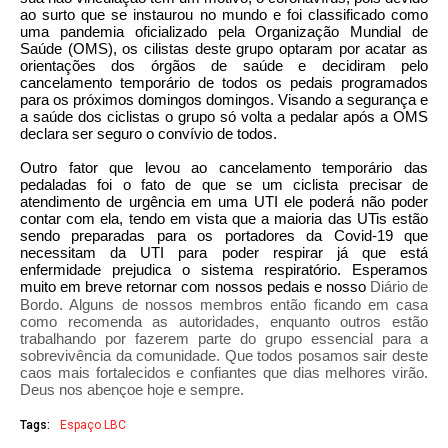
ao surto que se instaurou no mundo e foi classificado como
uma pandemia oficializado pela Organização Mundial de
Saúde (OMS), os cilistas deste grupo optaram por acatar as
orientações dos órgãos de saúde e decidiram pelo
cancelamento temporário de todos os pedais programados
para os próximos domingos domingos. Visando a segurança e
a saúde dos ciclistas o grupo só volta a pedalar após a OMS
declara ser seguro o convívio de todos.
Outro fator que levou ao cancelamento temporário das
pedaladas foi o fato de que se um ciclista precisar de
atendimento de urgência em uma UTI ele poderá não poder
contar com ela, tendo em vista que a maioria das UTis estão
sendo preparadas para os portadores da Covid-19 que
necessitam da UTI para poder respirar já que está
enfermidade prejudica o sistema respiratório. Esperamos
muito em breve retornar com nossos pedais e nosso
Diário de
Bordo. Alguns de nossos membros então ficando em casa
como recomenda as autoridades, enquanto outros estão
trabalhando por fazerem parte do grupo essencial para a
sobrevivência da comunidade. Que todos posamos sair deste
caos mais fortalecidos e confiantes que dias melhores virão.
Deus nos abençoe hoje e sempre.
Tags:
Espaço LBC