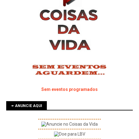
Sem eventos programados
➛ ANUNCIE AQUI
----------------------------------
----------------------------------