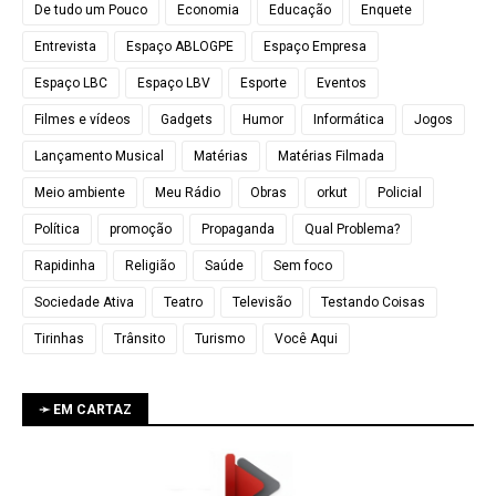
De tudo um Pouco
Economia
Educação
Enquete
Entrevista
Espaço ABLOGPE
Espaço Empresa
Espaço LBC
Espaço LBV
Esporte
Eventos
Filmes e vídeos
Gadgets
Humor
Informática
Jogos
Lançamento Musical
Matérias
Matérias Filmada
Meio ambiente
Meu Rádio
Obras
orkut
Policial
Política
promoção
Propaganda
Qual Problema?
Rapidinha
Religião
Saúde
Sem foco
Sociedade Ativa
Teatro
Televisão
Testando Coisas
Tirinhas
Trânsito
Turismo
Você Aqui
➛ EM CARTAZ