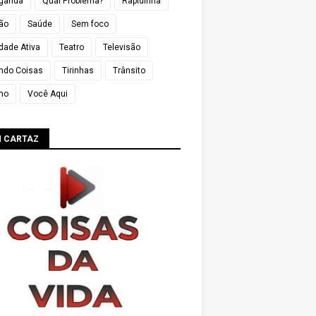
ganda
Qual Problema?
Rapidinha
ião
Saúde
Sem foco
dade Ativa
Teatro
Televisão
ndo Coisas
Tirinhas
Trânsito
mo
Você Aqui
M CARTAZ