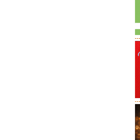
--
--