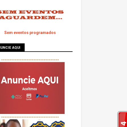
Sem eventos programados
UNCIE AQUI
----------------------------------
----------------------------------