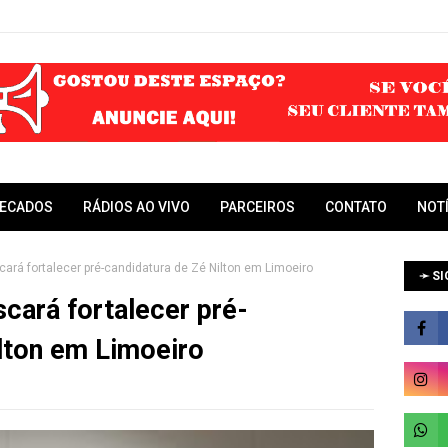
RECADOS
RÁDIOS AO VIVO
PARCEIROS
CONTATO
NOT
ará fortalecer pré-candidatura de Zé Nilton em Limoeiro
➛ SI
cará fortalecer pré-
lton em Limoeiro