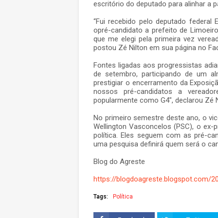
escritório do deputado para alinhar a pa
“Fui recebido pelo deputado federa
opré-candidato a prefeito de Limoeiro
que me elegi pela primeira vez vere
postou Zé Nilton em sua página no Fa
Fontes ligadas aos progressistas adi
de setembro, participando de um al
prestigiar o encerramento da Exposiçã
nossos pré-candidatos a vereado
popularmente como G4", declarou Zé N
No primeiro semestre deste ano, o vic
Wellington Vasconcelos (PSC), o ex-p
política. Eles seguem com as pré-ca
uma pesquisa definirá quem será o cand
Blog do Agreste
https://blogdoagreste.blogspot.com/2
Tags:
Política