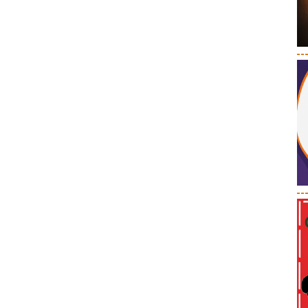
--
--