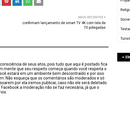
Propa
Relig
MAIS RECENTES
Socie
confirmam lançamento de smart TV 4K com tela de
70 polegadas
Testa
Turis
➛ E
onsciência de seus atos, pois tudo que aqui é postado fica
em mente que seu respeito começa quando você respeita o
você estará em um ambiente bem descontraído e por isso
sim. Não esqueça que os comentários são moderados e só
ssarem por ela iremos publicar, caso não ele será deletado.
u Facebook a moderação não se faz necesária, já que o
ios.