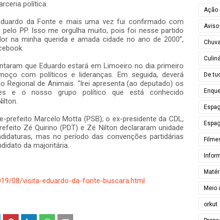
rceria política.
Ação 
l Eduardo da Fonte e mais uma vez fui confirmado com
Aviso
 pelo PP. Isso me orgulha muito, pois foi nesse partido
ador na minha querida e amada cidade no ano de 2000”,
Chuv
cebook.
Culiná
antaram que Eduardo estará em Limoeiro no dia primeiro
moço com políticos e lideranças. Em seguida, deverá
De tu
o Regional de Animais. “Irei apresenta (ao deputado) os
Enque
res e o nosso grupo político que está conhecido
ilton.
Espa
e-prefeito Marcelo Motta (PSB), o ex-presidente da CDL,
Espaç
refeito Zé Quirino (PDT) e Zé Nilton declararam unidade
ndidaturas, mas no período das convenções partidárias
Filme
idato da majoritária.
Infor
Matér
019/08/visita-eduardo-da-fonte-buscara.html
Meio 
orkut