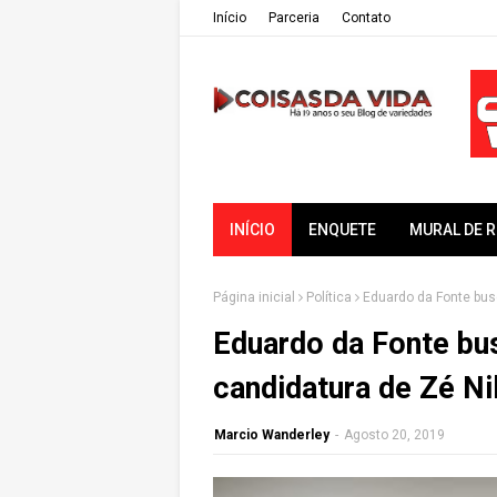
Iní­cio
Parceria
Contato
INÍCIO
ENQUETE
MURAL DE 
Página inicial
Política
Eduardo da Fonte busc
Eduardo da Fonte bus
candidatura de Zé Ni
Marcio Wanderley
-
Agosto 20, 2019