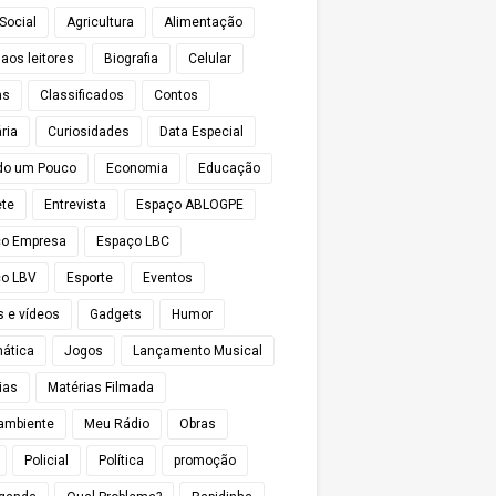
Social
Agricultura
Alimentação
 aos leitores
Biografia
Celular
as
Classificados
Contos
ria
Curiosidades
Data Especial
do um Pouco
Economia
Educação
te
Entrevista
Espaço ABLOGPE
ço Empresa
Espaço LBC
o LBV
Esporte
Eventos
s e vídeos
Gadgets
Humor
mática
Jogos
Lançamento Musical
ias
Matérias Filmada
ambiente
Meu Rádio
Obras
Policial
Política
promoção