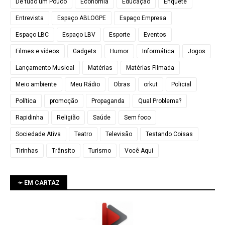
De tudo um Pouco
Economia
Educação
Enquete
Entrevista
Espaço ABLOGPE
Espaço Empresa
Espaço LBC
Espaço LBV
Esporte
Eventos
Filmes e vídeos
Gadgets
Humor
Informática
Jogos
Lançamento Musical
Matérias
Matérias Filmada
Meio ambiente
Meu Rádio
Obras
orkut
Policial
Política
promoção
Propaganda
Qual Problema?
Rapidinha
Religião
Saúde
Sem foco
Sociedade Ativa
Teatro
Televisão
Testando Coisas
Tirinhas
Trânsito
Turismo
Você Aqui
➛ EM CARTAZ