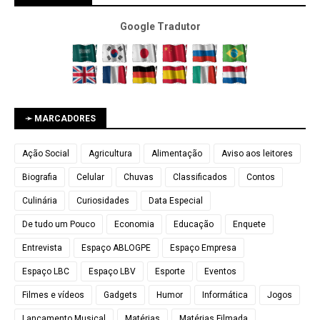
Google Tradutor
➛ MARCADORES
Ação Social
Agricultura
Alimentação
Aviso aos leitores
Biografia
Celular
Chuvas
Classificados
Contos
Culinária
Curiosidades
Data Especial
De tudo um Pouco
Economia
Educação
Enquete
Entrevista
Espaço ABLOGPE
Espaço Empresa
Espaço LBC
Espaço LBV
Esporte
Eventos
Filmes e vídeos
Gadgets
Humor
Informática
Jogos
Lançamento Musical
Matérias
Matérias Filmada