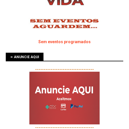
Sem eventos programados
➛ ANUNCIE AQUI
----------------------------------
----------------------------------