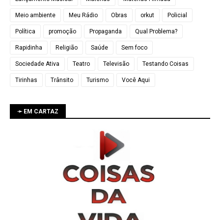
Meio ambiente
Meu Rádio
Obras
orkut
Policial
Política
promoção
Propaganda
Qual Problema?
Rapidinha
Religião
Saúde
Sem foco
Sociedade Ativa
Teatro
Televisão
Testando Coisas
Tirinhas
Trânsito
Turismo
Você Aqui
➛ EM CARTAZ