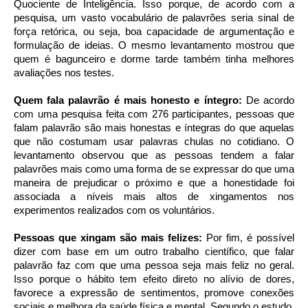
Quociente de Inteligência. Isso porque, de acordo com a
pesquisa, um vasto vocabulário de palavrões seria sinal de
força retórica, ou seja, boa capacidade de argumentação e
formulação de ideias. O mesmo levantamento mostrou que
quem é bagunceiro e dorme tarde também tinha melhores
avaliações nos testes.
Quem fala palavrão é mais honesto e íntegro:
De acordo
com uma pesquisa feita com 276 participantes, pessoas que
falam palavrão são mais honestas e íntegras do que aquelas
que não costumam usar palavras chulas no cotidiano. O
levantamento observou que as pessoas tendem a falar
palavrões mais como uma forma de se expressar do que uma
maneira de prejudicar o próximo e que a honestidade foi
associada a níveis mais altos de xingamentos nos
experimentos realizados com os voluntários.
Pessoas que xingam são mais felizes:
Por fim, é possível
dizer com base em um outro trabalho científico, que falar
palavrão faz com que uma pessoa seja mais feliz no geral.
Isso porque o hábito tem efeito direto no alívio de dores,
favorece a expressão de sentimentos, promove conexões
sociais e melhora da saúde física e mental. Segundo o estudo,