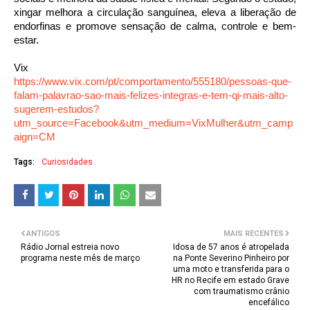
xingar melhora a circulação sanguínea, eleva a liberação de
endorfinas e promove sensação de calma, controle e bem-
estar.
Vix
https://www.vix.com/pt/comportamento/555180/pessoas-que-
falam-palavrao-sao-mais-felizes-integras-e-tem-qi-mais-alto-
sugerem-estudos?
utm_source=Facebook&utm_medium=VixMulher&utm_camp
aign=CM
Tags:
Curiosidades
ANTIGOS
MAIS RECENTES
Rádio Jornal estreia novo
Idosa de 57 anos é atropelada
programa neste mês de março
na Ponte Severino Pinheiro por
uma moto e transferida para o
HR no Recife em estado Grave
com traumatismo crânio
encefálico