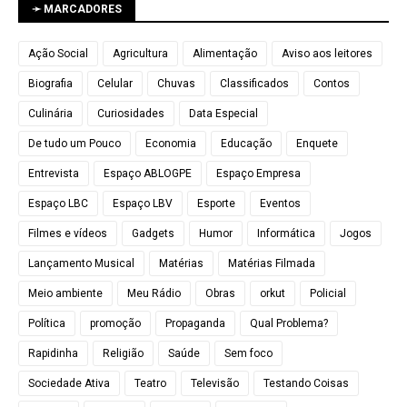
➛ MARCADORES
Ação Social
Agricultura
Alimentação
Aviso aos leitores
Biografia
Celular
Chuvas
Classificados
Contos
Culinária
Curiosidades
Data Especial
De tudo um Pouco
Economia
Educação
Enquete
Entrevista
Espaço ABLOGPE
Espaço Empresa
Espaço LBC
Espaço LBV
Esporte
Eventos
Filmes e vídeos
Gadgets
Humor
Informática
Jogos
Lançamento Musical
Matérias
Matérias Filmada
Meio ambiente
Meu Rádio
Obras
orkut
Policial
Política
promoção
Propaganda
Qual Problema?
Rapidinha
Religião
Saúde
Sem foco
Sociedade Ativa
Teatro
Televisão
Testando Coisas