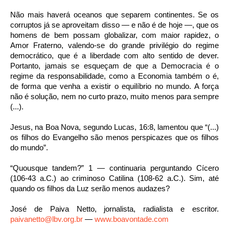
Não mais haverá oceanos que separem continentes. Se os
corruptos já se aproveitam disso — e não é de hoje —, que os
homens de bem possam globalizar, com maior rapidez, o
Amor Fraterno, valendo-se do grande privilégio do regime
democrático, que é a liberdade com alto sentido de dever.
Portanto, jamais se esqueçam de que a Democracia é o
regime da responsabilidade, como a Economia também o é,
de forma que venha a existir o equilíbrio no mundo. A força
não é solução, nem no curto prazo, muito menos para sempre
(...).
Jesus, na Boa Nova, segundo Lucas, 16:8, lamentou que “(...)
os filhos do Evangelho são menos perspicazes que os filhos
do mundo”.
“Quousque tandem?” 1 — continuaria perguntando Cícero
(106-43 a.C.) ao criminoso Catilina (108-62 a.C.). Sim, até
quando os filhos da Luz serão menos audazes?
José de Paiva Netto, jornalista, radialista e escritor.
paivanetto@lbv.org.br
—
www.boavontade.com