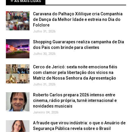
➛ AS MAIS LIDAS
Caravana do Palhaço Xililique cria Companhia
de Dança da Melhor Idade e estreia no Dia do
Folclore
Julho 31, 2026
Shopping Guararapes realiza campanha de Dia
dos Pais com brinde para clientes
Julho 30, 2026
Cerco de Jericó: sexta noite emociona fiéis
com clamor pela libertação dos vícios na
Matriz de Nossa Senhora da Apresentação
Julho 31, 2026
Roberto Carlos prepara 2026 intenso entre
cinema, rádio própria, turnê internacional e
novidades musicais
Janeiro 04, 2026
A fraude que virou indústria: o que o Anuário de
Segurança Pública revela sobre o Brasil