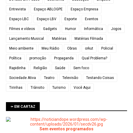
Entrevista
Espaço ABLOGPE
Espaço Empresa
Espaço LBC
Espaço LBV
Esporte
Eventos
Filmes e vídeos
Gadgets
Humor
Informática
Jogos
Lançamento Musical
Matérias
Matérias Filmada
Meio ambiente
Meu Rádio
Obras
orkut
Policial
Política
promoção
Propaganda
Qual Problema?
Rapidinha
Religião
Saúde
Sem foco
Sociedade Ativa
Teatro
Televisão
Testando Coisas
Tirinhas
Trânsito
Turismo
Você Aqui
➛ EM CARTAZ
Sem eventos programados