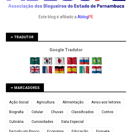
Este blog é afiliado a
Ablog
PE
➛ TRADUTOR
Google Tradutor
➛ MARCADORES
Ação Social
Agricultura
Alimentação
Aviso aos leitores
Biografia
Celular
Chuvas
Classificados
Contos
Culinária
Curiosidades
Data Especial
De tudo um Pouco
Economia
Educação
Enquete