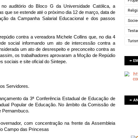
Propa
 no auditório do Bloco G da Universidade Católica, a
Relig
as que se estende até o próximo dia 12 de março, data de
ação da Campanha Salarial Educacional e dos passos
Socie
Testa
údio contra a vereadora Michele Collins que, no dia 4
Turis
ede social informando um ato de intercessão contra a
onsiderada um ato de desrespeito e preconceito contra as
do assim, os trabalhadores aprovaram a Moção de Repúdio
➛ E
sociais e site oficial do Sintepe.
os Servidores.
 Lançamento da 3ª Conferência Estadual de Educação de
➛ AN
adual Popular de Educação. No âmbito da Comissão de
de Pernambuco.
 Governador, com concentração na frente da Assembleia
 do Campo das Princesas