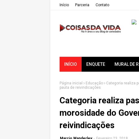
Iní­cio
Parceria
Contato
INÍCIO
ENQUETE
MURAL DE 
Página inicial
Educação
Categoria realiza 
pauta de reivindicações
Categoria realiza pas
morosidade do Gover
reivindicações
Marcio Wanderley
-
Fevereiro 23, 2018