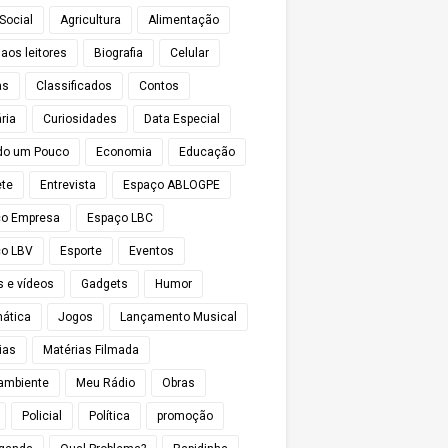
Social
Agricultura
Alimentação
 aos leitores
Biografia
Celular
as
Classificados
Contos
ria
Curiosidades
Data Especial
do um Pouco
Economia
Educação
te
Entrevista
Espaço ABLOGPE
ço Empresa
Espaço LBC
o LBV
Esporte
Eventos
s e vídeos
Gadgets
Humor
mática
Jogos
Lançamento Musical
ias
Matérias Filmada
ambiente
Meu Rádio
Obras
Policial
Política
promoção