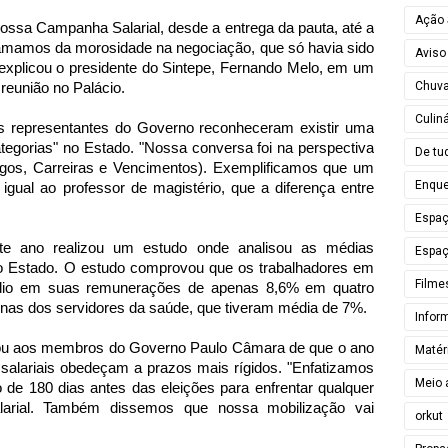
Ação 
 nossa Campanha Salarial, desde a entrega da pauta, até a
amamos da morosidade na negociação, que só havia sido
Aviso
 explicou o presidente do Sintepe, Fernando Melo, em um
Chuv
 reunião no Palácio.
Culiná
s representantes do Governo reconheceram existir uma
categorias" no Estado. "Nossa conversa foi na perspectiva
De tu
Cargos, Carreiras e Vencimentos). Exemplificamos que um
Enque
 igual ao professor de magistério, que a diferença entre
Espa
ste ano realizou um estudo onde analisou as médias
Espaç
do Estado. O estudo comprovou que os trabalhadores em
Filme
dio em suas remunerações de apenas 8,6% em quatro
enas dos servidores da saúde, que tiveram média de 7%.
Infor
tou aos membros do Governo Paulo Câmara de que o ano
Matér
s salariais obedeçam a prazos mais rígidos. "Enfatizamos
Meio 
o de 180 dias antes das eleições para enfrentar qualquer
larial. Também dissemos que nossa mobilização vai
orkut