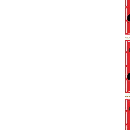
--
--