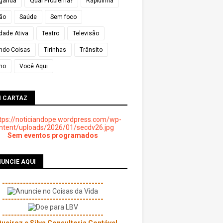
ganda
Qual Problema?
Rapidinha
ião
Saúde
Sem foco
dade Ativa
Teatro
Televisão
ndo Coisas
Tirinhas
Trânsito
mo
Você Aqui
M CARTAZ
Sem eventos programados
UNCIE AQUI
----------------------------------
----------------------------------
----------------------------------