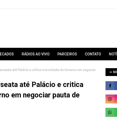
RECADOS
RÁDIOS AO VIVO
PARCEIROS
CONTATO
NOT
passeata até Palácio e critica morosidade do Governo em negociar
➛ SI
seata até Palácio e critica
no em negociar pauta de