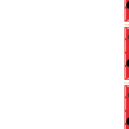
--
--