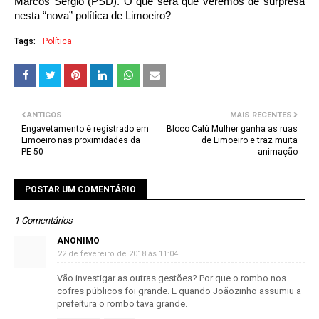
Marcos Sergio (PSD). O que será que veremos de surpresa
nesta “nova” política de Limoeiro?
Tags:
Política
ANTIGOS
MAIS RECENTES
Engavetamento é registrado em
Bloco Calú Mulher ganha as ruas
Limoeiro nas proximidades da
de Limoeiro e traz muita
PE-50
animação
POSTAR UM COMENTÁRIO
1 Comentários
ANÔNIMO
22 de fevereiro de 2018 às 11:04
Vão investigar as outras gestões? Por que o rombo nos
cofres públicos foi grande. E quando Joãozinho assumiu a
prefeitura o rombo tava grande.