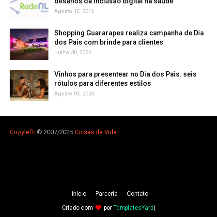
Agosto 15, 2016
Shopping Guararapes realiza campanha de Dia
dos Pais com brinde para clientes
Julho 30, 2026
Vinhos para presentear no Dia dos Pais: seis
rótulos para diferentes estilos
Agosto 03, 2026
Copyleft
t
© 2007/2025
Coisas da Vida
Iní­cio
Parceria
Contato
Criado com
por
TemplatesYard
|