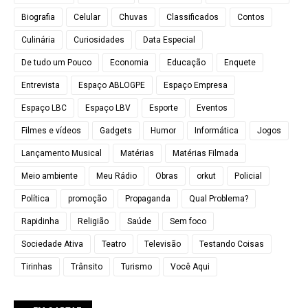
Biografia
Celular
Chuvas
Classificados
Contos
Culinária
Curiosidades
Data Especial
De tudo um Pouco
Economia
Educação
Enquete
Entrevista
Espaço ABLOGPE
Espaço Empresa
Espaço LBC
Espaço LBV
Esporte
Eventos
Filmes e vídeos
Gadgets
Humor
Informática
Jogos
Lançamento Musical
Matérias
Matérias Filmada
Meio ambiente
Meu Rádio
Obras
orkut
Policial
Política
promoção
Propaganda
Qual Problema?
Rapidinha
Religião
Saúde
Sem foco
Sociedade Ativa
Teatro
Televisão
Testando Coisas
Tirinhas
Trânsito
Turismo
Você Aqui