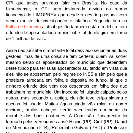
CPI que tantos ouvimos falar em Brasília. No caso da
Limoeirense, a CPI será instaurada devido ao rombo
financeiro do LIMOPREV que desde a gestão passada vem
sendo motivo de investigação e falatório. Segundo deu na
Folha de Limoeiro
a atual gestão também está em debito com
o fundo de aposentadoria municipal e tal debito gira em torno
de 1 milhão de reais.
Ainda não se sabe o montante total desviado se juntar as duas
gestões, mas de uma coisa se tem certeza; quem vai sofrer
mesmo serão os aposentados do município que dependem
deste fundo para ter suas aposentadorias, tendo em vista que
eles não se aposentam pelo regime do INSS e sim pelo que a
prefeitura arrecada em folha e deposita no fundo, já que o
dinheiro oriundo dele vem dos descontos em folha dos que
trabalham no município. Um inocente foi julgado culpado pelos
outros, mas segundo a justiça, ele não teve culpa alguma e
apenas foi usado. Muitas águas ainda vão rolar, ou como
queiram, muitas cabeças serão sacrificadas em nome da
moral e dos bons costumes. A Comissão Parlamentar foi
formada pelos vereadores José Higino (PP), Cicil (PP), Daniel
do Mercadinho (PTB), Robertinho Galvão (PSD) e Professor