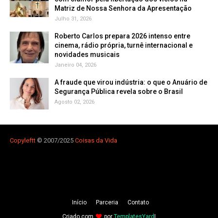
Matriz de Nossa Senhora da Apresentação
Julho 31, 2026
Roberto Carlos prepara 2026 intenso entre
cinema, rádio própria, turnê internacional e
novidades musicais
Janeiro 04, 2026
A fraude que virou indústria: o que o Anuário de
Segurança Pública revela sobre o Brasil
Agosto 02, 2026
Copyleft
t
© 2007/2025
Coisas da Vida
Iní­cio
Parceria
Contato
Criado com
por
TemplatesYard
|