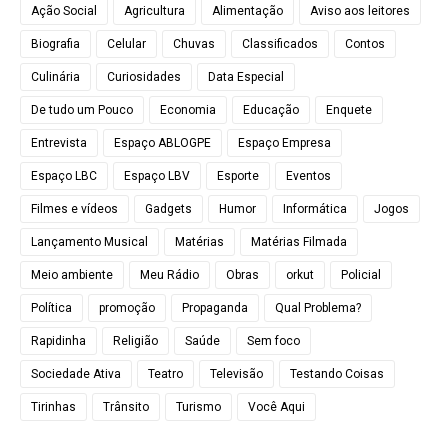
Ação Social
Agricultura
Alimentação
Aviso aos leitores
Biografia
Celular
Chuvas
Classificados
Contos
Culinária
Curiosidades
Data Especial
De tudo um Pouco
Economia
Educação
Enquete
Entrevista
Espaço ABLOGPE
Espaço Empresa
Espaço LBC
Espaço LBV
Esporte
Eventos
Filmes e vídeos
Gadgets
Humor
Informática
Jogos
Lançamento Musical
Matérias
Matérias Filmada
Meio ambiente
Meu Rádio
Obras
orkut
Policial
Política
promoção
Propaganda
Qual Problema?
Rapidinha
Religião
Saúde
Sem foco
Sociedade Ativa
Teatro
Televisão
Testando Coisas
Tirinhas
Trânsito
Turismo
Você Aqui