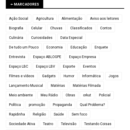
➛ MARCADORES
Ação Social
Agricultura
Alimentação
Aviso aos leitores
Biografia
Celular
Chuvas
Classificados
Contos
Culinária
Curiosidades
Data Especial
De tudo um Pouco
Economia
Educação
Enquete
Entrevista
Espaço ABLOGPE
Espaço Empresa
Espaço LBC
Espaço LBV
Esporte
Eventos
Filmes e vídeos
Gadgets
Humor
Informática
Jogos
Lançamento Musical
Matérias
Matérias Filmada
Meio ambiente
Meu Rádio
Obras
orkut
Policial
Política
promoção
Propaganda
Qual Problema?
Rapidinha
Religião
Saúde
Sem foco
Sociedade Ativa
Teatro
Televisão
Testando Coisas