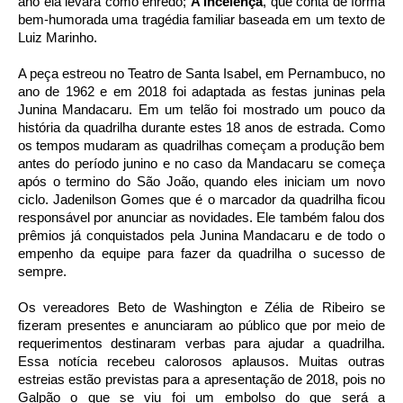
ano ela levará como enredo;
A Incelênça
, que conta de forma
bem-humorada uma tragédia familiar baseada em um texto de
Luiz Marinho.
A peça estreou no Teatro de Santa Isabel, em Pernambuco, no
ano de 1962 e em 2018 foi adaptada as festas juninas pela
Junina Mandacaru. Em um telão foi mostrado um pouco da
história da quadrilha durante estes 18 anos de estrada. Como
os tempos mudaram as quadrilhas começam a produção bem
antes do período junino e no caso da Mandacaru se começa
após o termino do São João, quando eles iniciam um novo
ciclo. Jadenilson Gomes que é o marcador da quadrilha ficou
responsável por anunciar as novidades. Ele também falou dos
prêmios já conquistados pela Junina Mandacaru e de todo o
empenho da equipe para fazer da quadrilha o sucesso de
sempre.
Os vereadores Beto de Washington e Zélia de Ribeiro se
fizeram presentes e anunciaram ao público que por meio de
requerimentos destinaram verbas para ajudar a quadrilha.
Essa notícia recebeu calorosos aplausos. Muitas outras
estreias estão previstas para a apresentação de 2018, pois no
Galpão o que se viu foi um embolso do que será a