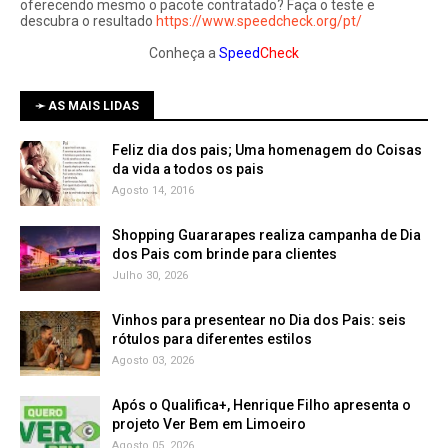
oferecendo mesmo o pacote contratado? Faça o teste e
descubra o resultado
https://www.speedcheck.org/pt/
Conheça a
Speed
Check
➛ AS MAIS LIDAS
Feliz dia dos pais; Uma homenagem do Coisas
da vida a todos os pais
Agosto 14, 2016
Shopping Guararapes realiza campanha de Dia
dos Pais com brinde para clientes
Julho 30, 2026
Vinhos para presentear no Dia dos Pais: seis
rótulos para diferentes estilos
Agosto 03, 2026
Após o Qualifica+, Henrique Filho apresenta o
projeto Ver Bem em Limoeiro
Agosto 05, 2026