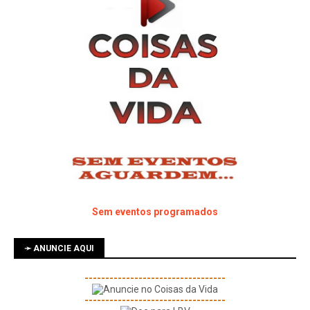
Sem eventos programados
➛ ANUNCIE AQUI
----------------------------------
----------------------------------