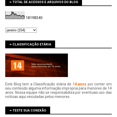
➛ TOTAL DE ACESSOS E ARQUIVOS DO BLOG
1
8
1
9
8
3
4
0
➛ CLASSIFICAÇÃO ETÁRIA
Este Blog tem a Classificação etária de
14 anos
por conter em
seu conteúdo alguma informação impropria para menores de 14
anos. Nossa equipe não se responsabiliza por eventuais uso das
notí­cias aqui veiculadas pelos menores.
➛ TESTE SUA CONEXÃO