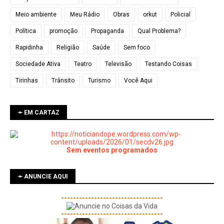
Meio ambiente
Meu Rádio
Obras
orkut
Policial
Política
promoção
Propaganda
Qual Problema?
Rapidinha
Religião
Saúde
Sem foco
Sociedade Ativa
Teatro
Televisão
Testando Coisas
Tirinhas
Trânsito
Turismo
Você Aqui
➛ EM CARTAZ
Sem eventos programados
➛ ANUNCIE AQUI
----------------------------------
----------------------------------