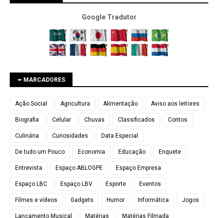
Google Tradutor
➛ MARCADORES
Ação Social
Agricultura
Alimentação
Aviso aos leitores
Biografia
Celular
Chuvas
Classificados
Contos
Culinária
Curiosidades
Data Especial
De tudo um Pouco
Economia
Educação
Enquete
Entrevista
Espaço ABLOGPE
Espaço Empresa
Espaço LBC
Espaço LBV
Esporte
Eventos
Filmes e vídeos
Gadgets
Humor
Informática
Jogos
Lançamento Musical
Matérias
Matérias Filmada