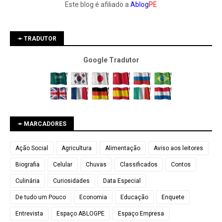
Este blog é afiliado a
Ablog
PE
➛ TRADUTOR
Google Tradutor
➛ MARCADORES
Ação Social
Agricultura
Alimentação
Aviso aos leitores
Biografia
Celular
Chuvas
Classificados
Contos
Culinária
Curiosidades
Data Especial
De tudo um Pouco
Economia
Educação
Enquete
Entrevista
Espaço ABLOGPE
Espaço Empresa