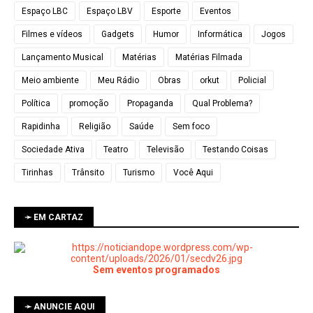
Espaço LBC
Espaço LBV
Esporte
Eventos
Filmes e vídeos
Gadgets
Humor
Informática
Jogos
Lançamento Musical
Matérias
Matérias Filmada
Meio ambiente
Meu Rádio
Obras
orkut
Policial
Política
promoção
Propaganda
Qual Problema?
Rapidinha
Religião
Saúde
Sem foco
Sociedade Ativa
Teatro
Televisão
Testando Coisas
Tirinhas
Trânsito
Turismo
Você Aqui
➛ EM CARTAZ
Sem eventos programados
➛ ANUNCIE AQUI