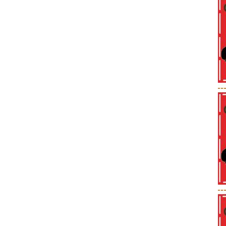
--
--