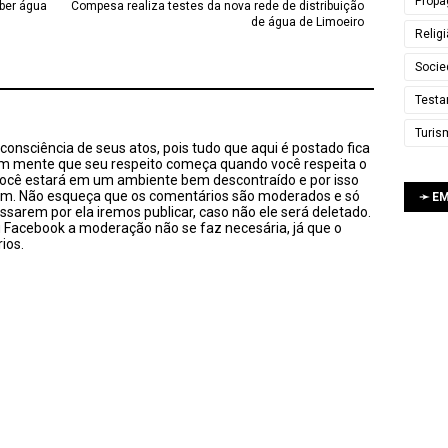
Propa
eber água
Compesa realiza testes da nova rede de distribuição
de água de Limoeiro
Relig
Socie
Testa
Turis
onsciência de seus atos, pois tudo que aqui é postado fica
em mente que seu respeito começa quando você respeita o
você estará em um ambiente bem descontraído e por isso
sim. Não esqueça que os comentários são moderados e só
➛ E
ssarem por ela iremos publicar, caso não ele será deletado.
u Facebook a moderação não se faz necesária, já que o
ios.