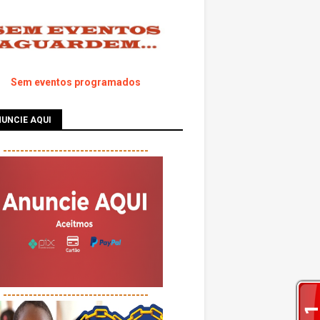
Sem eventos programados
UNCIE AQUI
----------------------------------
----------------------------------