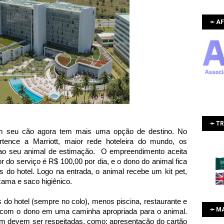
➛ AF
➛ T
m seu cão agora tem mais uma opção de destino. No
tence a Marriott, maior rede hoteleira do mundo, os
 ao seu animal de estimação. O empreendimento aceita
r do serviço é R$ 100,00 por dia, e o dono do animal fica
s do hotel.
Logo na entrada, o animal recebe um kit pet,
cama e saco higiênico.
do hotel (sempre no colo), menos piscina, restaurante e
➛ M
rto com o dono em uma caminha apropriada para o animal.
m devem ser respeitadas, como: apresentação do cartão