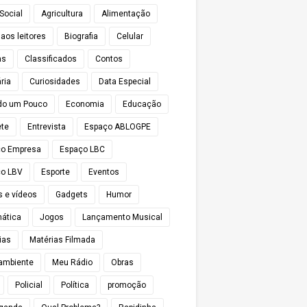
Social
Agricultura
Alimentação
 aos leitores
Biografia
Celular
as
Classificados
Contos
ria
Curiosidades
Data Especial
do um Pouco
Economia
Educação
te
Entrevista
Espaço ABLOGPE
ço Empresa
Espaço LBC
o LBV
Esporte
Eventos
s e vídeos
Gadgets
Humor
mática
Jogos
Lançamento Musical
ias
Matérias Filmada
ambiente
Meu Rádio
Obras
Policial
Política
promoção