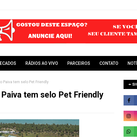
RECADOS
RÁDIOS AO VIVO
PARCEIROS
CONTATO
NOT
 Paiva tem selo Pet Friendly
➛ SI
Paiva tem selo Pet Friendly