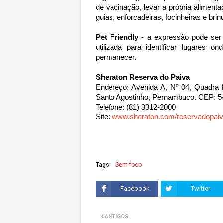
de vacinação, levar a própria alimenta
guias, enforcadeiras, focinheiras e bri
Pet Friendly -
a expressão pode ser 
utilizada para identificar lugares
permanecer.
Sheraton Reserva do Paiva
Endereço: Avenida A, Nº 04, Quadra
Santo Agostinho, Pernambuco. CEP: 5
Telefone: (81) 3312-2000
Site:
www.sheraton.com/reservadopai
Tags:
Sem foco
Facebook
Twitter
ANTIGOS