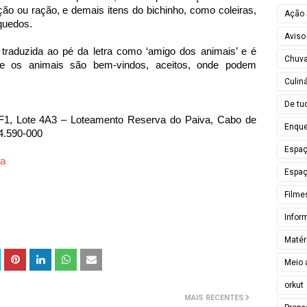
ção ou ração, e demais itens do bichinho, como coleiras,
Ação 
nquedos.
Aviso
traduzida ao pé da letra como ‘amigo dos animais’ e é
Chuv
 onde os animais são bem-vindos, aceitos, onde podem
Culiná
De tu
 F1, Lote 4A3 – Loteamento Reserva do Paiva, Cabo de
Enque
4.590-000
Espa
va
Espaç
Filme
Infor
Matér
Meio 
orkut
MAIS RECENTES