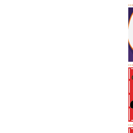
--
--
--