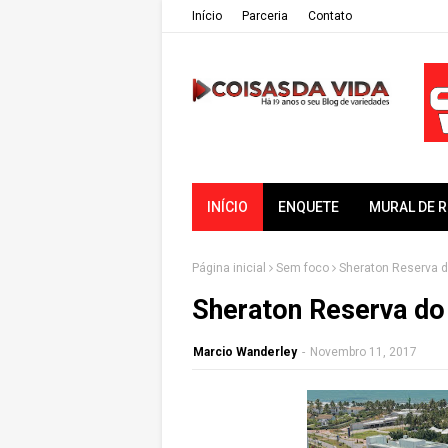
Iní­cio
Parceria
Contato
INÍCIO
ENQUETE
MURAL DE 
Página inicial
Sem foco
Sheraton Reserva do
Sheraton Reserva do 
Marcio Wanderley
-
Novembro 11, 2017