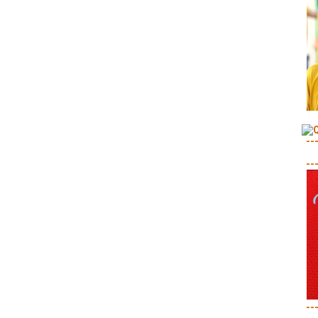
--
--
--