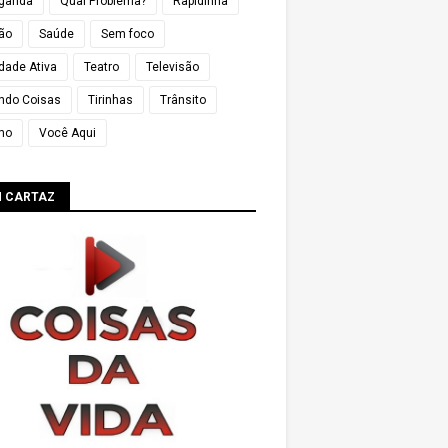
ganda
Qual Problema?
Rapidinha
ião
Saúde
Sem foco
dade Ativa
Teatro
Televisão
ndo Coisas
Tirinhas
Trânsito
mo
Você Aqui
M CARTAZ