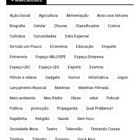
➛ MARCADORES
Ação Social
Agricultura
Alimentação
Aviso aos leitores
Biografia
Celular
Chuvas
Classificados
Contos
Culinária
Curiosidades
Data Especial
De tudo um Pouco
Economia
Educação
Enquete
Entrevista
Espaço ABLOGPE
Espaço Empresa
Espaço LBC
Espaço LBV
Esporte
Eventos
Filmes e vídeos
Gadgets
Humor
Informática
Jogos
Lançamento Musical
Matérias
Matérias Filmada
Meio ambiente
Meu Rádio
Obras
orkut
Policial
Política
promoção
Propaganda
Qual Problema?
Rapidinha
Religião
Saúde
Sem foco
Sociedade Ativa
Teatro
Televisão
Testando Coisas
Tirinhas
Trânsito
Turismo
Você Aqui