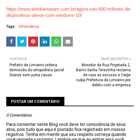
https://www.windowsteam.com.br/agora-sao-600-milhoes-de-
dispositivos-ativos-com-windows-10/
Tags:
Informática
ANTIGOS
MAIS RECENTES
Prefeito de Limoeiro ordena
Morador da Rua Projetada 2,
demissão do ortopedista Ijaciel
Bairro Santa Terezinha reclama
Soares sem justa causa
de ruas as escuras e Celpe
culpa Prefeitura de Limoeiro por
debito com a empresa
POSTAR UM COMENTÁRIO
0 Comentários
Para comentar neste Blog você deve ter consciência de seus
atos, pois tudo que aqui é postado fica registrado em nossos
registros. Tenha em mente que seu respeito começa quando
você respeita o próximo. Lembre-se que ao entrar aqui você