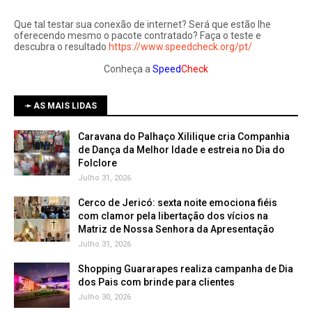
Que tal testar sua conexão de internet? Será que estão lhe
oferecendo mesmo o pacote contratado? Faça o teste e
descubra o resultado
https://www.speedcheck.org/pt/
Conheça a
Speed
Check
➛ AS MAIS LIDAS
Caravana do Palhaço Xililique cria Companhia
de Dança da Melhor Idade e estreia no Dia do
Folclore
Julho 31, 2026
Cerco de Jericó: sexta noite emociona fiéis
com clamor pela libertação dos vícios na
Matriz de Nossa Senhora da Apresentação
Julho 31, 2026
Shopping Guararapes realiza campanha de Dia
dos Pais com brinde para clientes
Julho 30, 2026