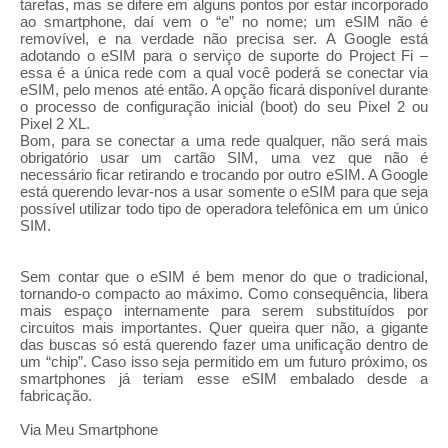
tarefas, mas se difere em alguns pontos por estar incorporado
ao smartphone, daí vem o “e” no nome; um eSIM não é
removível, e na verdade não precisa ser. A Google está
adotando o eSIM para o serviço de suporte do Project Fi –
essa é a única rede com a qual você poderá se conectar via
eSIM, pelo menos até então. A opção ficará disponível durante
o processo de configuração inicial (boot) do seu Pixel 2 ou
Pixel 2 XL.
Bom, para se conectar a uma rede qualquer, não será mais
obrigatório usar um cartão SIM, uma vez que não é
necessário ficar retirando e trocando por outro eSIM. A Google
está querendo levar-nos a usar somente o eSIM para que seja
possível utilizar todo tipo de operadora telefônica em um único
SIM.
Sem contar que o eSIM é bem menor do que o tradicional,
tornando-o compacto ao máximo. Como consequência, libera
mais espaço internamente para serem substituídos por
circuitos mais importantes. Quer queira quer não, a gigante
das buscas só está querendo fazer uma unificação dentro de
um “chip”. Caso isso seja permitido em um futuro próximo, os
smartphones já teriam esse eSIM embalado desde a
fabricação.
Via Meu Smartphone