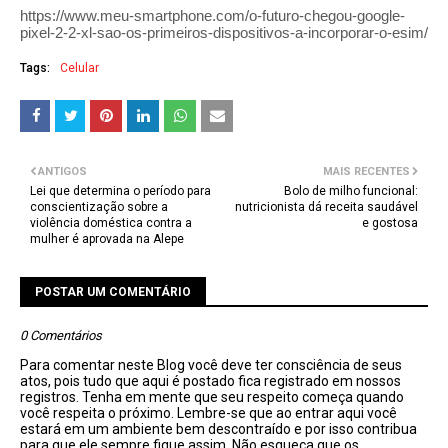
https://www.meu-smartphone.com/o-futuro-chegou-google-
pixel-2-2-xl-sao-os-primeiros-dispositivos-a-incorporar-o-esim/
Tags:
Celular
ANTIGOS
MAIS RECENTES
Lei que determina o período para
Bolo de milho funcional:
conscientização sobre a
nutricionista dá receita saudável
violência doméstica contra a
e gostosa
mulher é aprovada na Alepe
POSTAR UM COMENTÁRIO
0 Comentários
Para comentar neste Blog você deve ter consciência de seus
atos, pois tudo que aqui é postado fica registrado em nossos
registros. Tenha em mente que seu respeito começa quando
você respeita o próximo. Lembre-se que ao entrar aqui você
estará em um ambiente bem descontraído e por isso contribua
para que ele sempre fique assim. Não esqueça que os