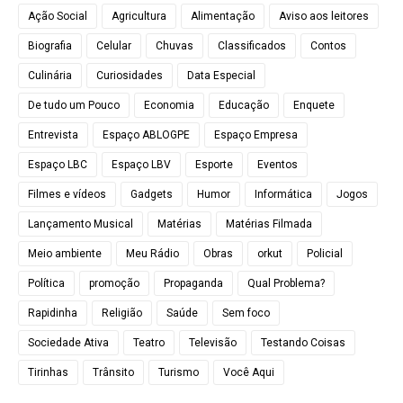
Ação Social
Agricultura
Alimentação
Aviso aos leitores
Biografia
Celular
Chuvas
Classificados
Contos
Culinária
Curiosidades
Data Especial
De tudo um Pouco
Economia
Educação
Enquete
Entrevista
Espaço ABLOGPE
Espaço Empresa
Espaço LBC
Espaço LBV
Esporte
Eventos
Filmes e vídeos
Gadgets
Humor
Informática
Jogos
Lançamento Musical
Matérias
Matérias Filmada
Meio ambiente
Meu Rádio
Obras
orkut
Policial
Política
promoção
Propaganda
Qual Problema?
Rapidinha
Religião
Saúde
Sem foco
Sociedade Ativa
Teatro
Televisão
Testando Coisas
Tirinhas
Trânsito
Turismo
Você Aqui