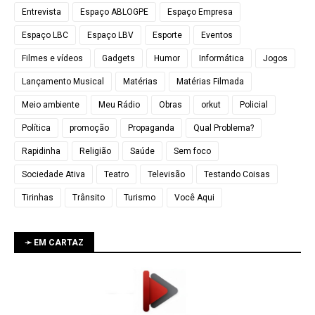
Entrevista
Espaço ABLOGPE
Espaço Empresa
Espaço LBC
Espaço LBV
Esporte
Eventos
Filmes e vídeos
Gadgets
Humor
Informática
Jogos
Lançamento Musical
Matérias
Matérias Filmada
Meio ambiente
Meu Rádio
Obras
orkut
Policial
Política
promoção
Propaganda
Qual Problema?
Rapidinha
Religião
Saúde
Sem foco
Sociedade Ativa
Teatro
Televisão
Testando Coisas
Tirinhas
Trânsito
Turismo
Você Aqui
➛ EM CARTAZ