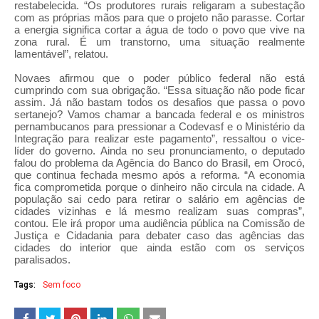
restabelecida. “Os produtores rurais religaram a subestação
com as próprias mãos para que o projeto não parasse. Cortar
a energia significa cortar a água de todo o povo que vive na
zona rural. É um transtorno, uma situação realmente
lamentável”, relatou.
Novaes afirmou que o poder público federal não está
cumprindo com sua obrigação. “Essa situação não pode ficar
assim. Já não bastam todos os desafios que passa o povo
sertanejo? Vamos chamar a bancada federal e os ministros
pernambucanos para pressionar a Codevasf e o Ministério da
Integração para realizar este pagamento”, ressaltou o vice-
líder do governo.
Ainda no seu pronunciamento, o deputado
falou do problema da Agência do Banco do Brasil, em Orocó,
que continua fechada mesmo após a reforma. “A economia
fica comprometida porque o dinheiro não circula na cidade. A
população sai cedo para retirar o salário em agências de
cidades vizinhas e lá mesmo realizam suas compras”,
contou. Ele irá propor uma audiência pública na Comissão de
Justiça e Cidadania para debater caso das agências das
cidades do interior que ainda estão com os serviços
paralisados.
Tags:
Sem foco