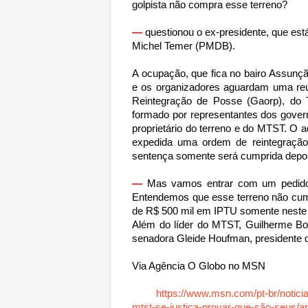
golpista não compra esse terreno?
—
questionou o ex-presidente, que es
Michel Temer (PMDB).
A ocupação, que fica no bairo Assunç
e os organizadores aguardam uma re
Reintegração de Posse (Gaorp), do 
formado por representantes dos govern
proprietário do terreno e do MTST. O a
expedida uma ordem de reintegração
sentença somente será cumprida depois
—
Mas vamos entrar com um pedido 
Entendemos que esse terreno não cum
de R$ 500 mil em IPTU somente neste
Além do líder do MTST, Guilherme Bou
senadora Gleide Houfman, presidente do
Via Agência O Globo no MSN
https://www.msn.com/pt-br/noticias
mtst-se-justiça-provar-que-são-seu