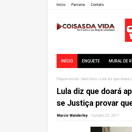
Iní­cio
Parceria
Contato
INÍCIO
ENQUETE
MURAL DE 
Página inicial
Sem foco
Lula diz que doará
Lula diz que doará a
se Justiça provar qu
Marcio Wanderley
-
Outubro 22, 2017