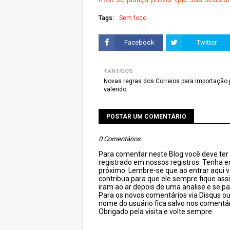
Tags:
Sem foco
Facebook
Twitter
ANTIGOS
Novas regras dos Correios para importação 
valendo
POSTAR UM COMENTÁRIO
0 Comentários
Para comentar neste Blog você deve ter c
registrado em nossos registros. Tenha 
próximo. Lembre-se que ao entrar aqui 
contribua para que ele sempre fique as
iram ao ar depois de uma analise e se pa
Para os novos comentários via Disqus o
nome do usuário fica salvo nos comentár
Obrigado pela visita e volte sempre.