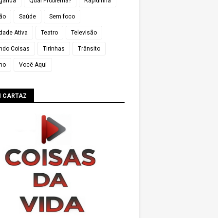
ganda
Qual Problema?
Rapidinha
ião
Saúde
Sem foco
dade Ativa
Teatro
Televisão
ndo Coisas
Tirinhas
Trânsito
mo
Você Aqui
M CARTAZ