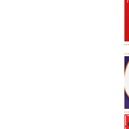
--
--
--