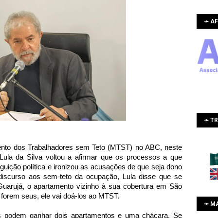
➛ AF
➛ T
nto dos Trabalhadores sem Teto (MTST) no ABC, neste
 Lula da Silva voltou a afirmar que os processos a que
guição política e ironizou as acusações de que seja dono
iscurso aos sem-teto da ocupação, Lula disse que se
Guarujá, o apartamento vizinho à sua cobertura em São
 forem seus, ele vai doá-los ao MTST.
➛ M
s podem ganhar dois apartamentos e uma chácara. Se