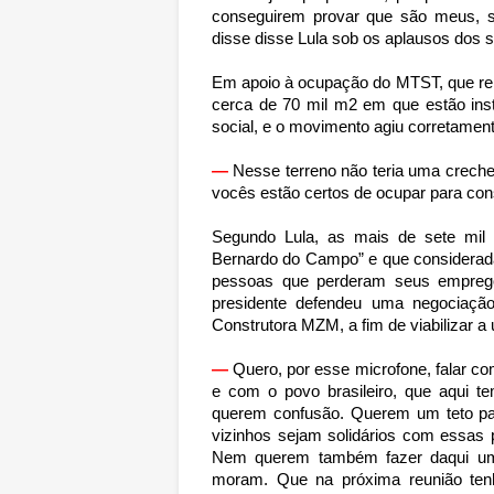
conseguirem provar que são meus, s
disse disse Lula sob os aplausos dos
Em apoio à ocupação do MTST, que reún
cerca de 70 mil m2 em que estão inst
social, e o movimento agiu corretament
—
Nesse terreno não teria uma creche
vocês estão certos de ocupar para co
Segundo Lula, as mais de sete mi
Bernardo do Campo” e que considerad
pessoas que perderam seus emprego
presidente defendeu uma negociação
Construtora MZM, a fim de viabilizar a
—
Quero, por esse microfone, falar co
e com o povo brasileiro, que aqui 
querem confusão. Querem um teto par
vizinhos sejam solidários com essas
Nem querem também fazer daqui uma
moram. Que na próxima reunião tenh