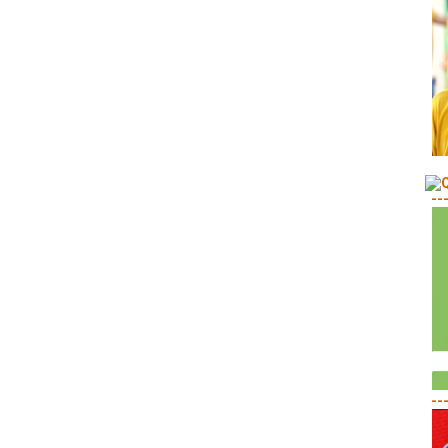
--
--