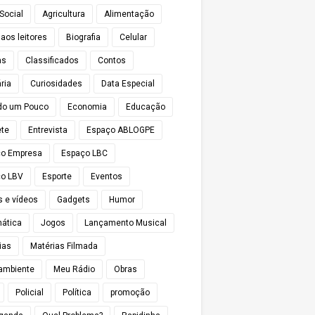
Social
Agricultura
Alimentação
 aos leitores
Biografia
Celular
as
Classificados
Contos
ria
Curiosidades
Data Especial
do um Pouco
Economia
Educação
te
Entrevista
Espaço ABLOGPE
ço Empresa
Espaço LBC
o LBV
Esporte
Eventos
s e vídeos
Gadgets
Humor
mática
Jogos
Lançamento Musical
ias
Matérias Filmada
ambiente
Meu Rádio
Obras
Policial
Política
promoção