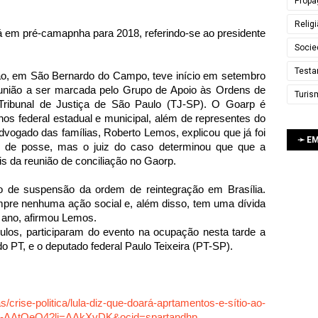
Propa
Relig
tá em pré-camapnha para 2018, referindo-se ao presidente
Socie
Testa
ão, em São Bernardo do Campo, teve início em setembro
união a ser marcada pelo Grupo de Apoio às Ordens de
Turis
Tribunal de Justiça de São Paulo (TJ-SP). O Goarp é
os federal estadual e municipal, além de representes do
dvogado das famílias, Roberto Lemos, explicou que já foi
➛ E
 de posse, mas o juiz do caso determinou que que a
 da reunião de conciliação no Gaorp.
de suspensão da ordem de reintegração em Brasília.
pre nenhuma ação social e, além disso, tem uma dívida
 ano, afirmou Lemos.
los, participaram do evento na ocupação nesta tarde a
 PT, e o deputado federal Paulo Teixeira (PT-SP).
/crise-politica/lula-diz-que-doará-aprtamentos-e-sítio-ao-
s/ar-AAtOeO4?li=AAkXvDK&ocid=spartandhp