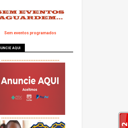
Sem eventos programados
UNCIE AQUI
----------------------------------
----------------------------------