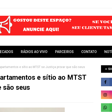
RECADOS
RÁDIOS AO VIVO
PARCEIROS
CONTATO
NOT
 apartamentos e sítio ao MTST se Justiça provar que são seus
➛ SI
partamentos e sítio ao MTST
e são seus