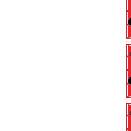
--
--