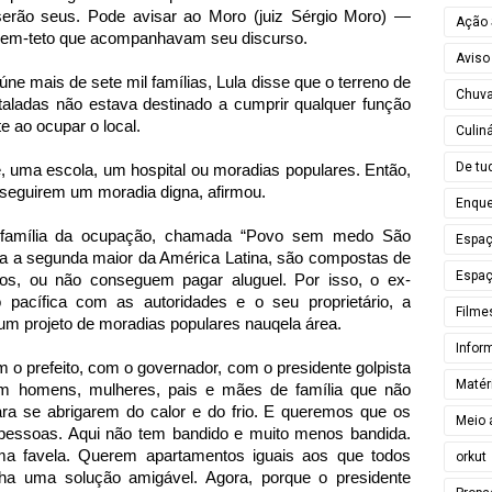
erão seus. Pode avisar ao Moro (juiz Sérgio Moro) —
Ação 
 sem-teto que acompanhavam seu discurso.
Aviso
e mais de sete mil famílias, Lula disse que o terreno de
Chuv
aladas não estava destinado a cumprir qualquer função
e ao ocupar o local.
Culiná
De tu
, uma escola, um hospital ou moradias populares. Então,
nseguirem um moradia digna,
afirmou.
Enque
l família da ocupação, chamada “Povo sem medo São
Espa
a a segunda maior da América Latina, são compostas de
Espaç
s, ou não conseguem pagar aluguel. Por isso, o ex-
 pacífica com as autoridades e o seu proprietário, a
Filme
 um projeto de moradias populares nauqela área.
Infor
m o prefeito, com o governador, com o presidente golpista
Matér
tem homens, mulheres, pais e mães de família que não
a se abrigarem do calor e do frio. E queremos que os
Meio 
 pessoas. Aqui não tem bandido e muito menos bandida.
 favela. Querem apartamentos iguais aos que todos
orkut
a uma solução amigável. Agora, porque o presidente