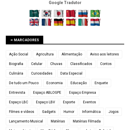
Google Tradutor
➛ MARCADORES
Ação Social
Agricultura
Alimentação
Aviso aos leitores
Biografia
Celular
Chuvas
Classificados
Contos
Culinária
Curiosidades
Data Especial
De tudo um Pouco
Economia
Educação
Enquete
Entrevista
Espaço ABLOGPE
Espaço Empresa
Espaço LBC
Espaço LBV
Esporte
Eventos
Filmes e vídeos
Gadgets
Humor
Informática
Jogos
Lançamento Musical
Matérias
Matérias Filmada