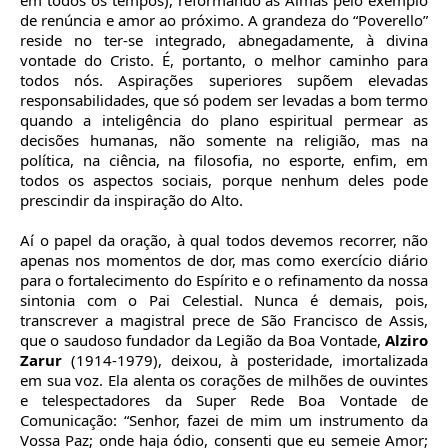
em todos os tempos), reformando as Almas pelo exemplo
de renúncia e amor ao próximo. A grandeza do “Poverello”
reside no ter-se integrado, abnegadamente, à divina
vontade do Cristo. É, portanto, o melhor caminho para
todos nós. Aspirações superiores supõem elevadas
responsabilidades, que só podem ser levadas a bom termo
quando a inteligência do plano espiritual permear as
decisões humanas, não somente na religião, mas na
política, na ciência, na filosofia, no esporte, enfim, em
todos os aspectos sociais, porque nenhum deles pode
prescindir da inspiração do Alto.
Aí o papel da oração, à qual todos devemos recorrer, não
apenas nos momentos de dor, mas como exercício diário
para o fortalecimento do Espírito e o refinamento da nossa
sintonia com o Pai Celestial. Nunca é demais, pois,
transcrever a magistral prece de São Francisco de Assis,
que o saudoso fundador da Legião da Boa Vontade,
Alziro
Zarur
(1914-1979), deixou, à posteridade, imortalizada
em sua voz. Ela alenta os corações de milhões de ouvintes
e telespectadores da Super Rede Boa Vontade de
Comunicação: “Senhor, fazei de mim um instrumento da
Vossa Paz; onde haja ódio, consenti que eu semeie Amor;