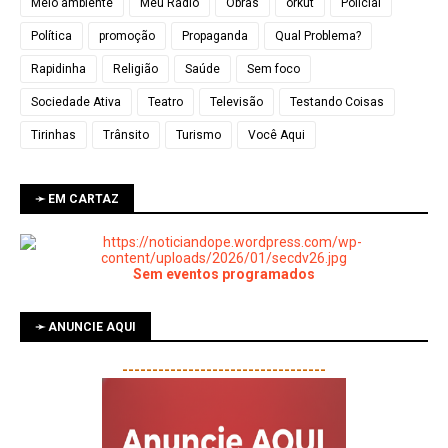
Meio ambiente
Meu Rádio
Obras
orkut
Policial
Política
promoção
Propaganda
Qual Problema?
Rapidinha
Religião
Saúde
Sem foco
Sociedade Ativa
Teatro
Televisão
Testando Coisas
Tirinhas
Trânsito
Turismo
Você Aqui
➛ EM CARTAZ
Sem eventos programados
➛ ANUNCIE AQUI
----------------------------------