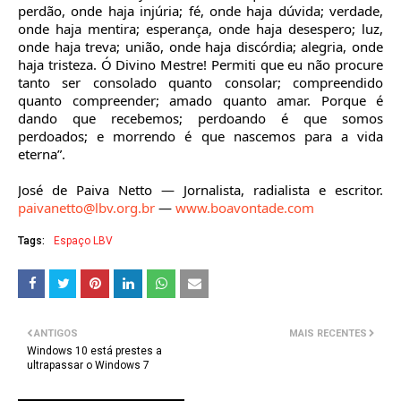
perdão, onde haja injúria; fé, onde haja dúvida; verdade,
onde haja mentira; esperança, onde haja desespero; luz,
onde haja treva; união, onde haja discórdia; alegria, onde
haja tristeza. Ó Divino Mestre! Permiti que eu não procure
tanto ser consolado quanto consolar; compreendido
quanto compreender; amado quanto amar. Porque é
dando que recebemos; perdoando é que somos
perdoados; e morrendo é que nascemos para a vida
eterna”.
José de Paiva Netto ― Jornalista, radialista e escritor.
paivanetto@lbv.org.br
—
www.boavontade.com
Tags:
Espaço LBV
ANTIGOS
MAIS RECENTES
Windows 10 está prestes a
ultrapassar o Windows 7