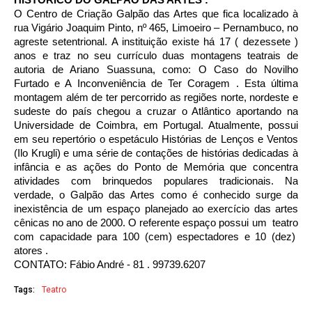
O Centro de Criação Galpão das Artes que fica localizado à
rua Vigário Joaquim Pinto, nº 465, Limoeiro – Pernambuco, no
agreste setentrional. A instituição existe há 17 ( dezessete )
anos e traz no seu currículo duas montagens teatrais de
autoria de Ariano Suassuna, como: O Caso do Novilho
Furtado e A Inconveniência de Ter Coragem . Esta última
montagem além de ter percorrido as regiões norte, nordeste e
sudeste do país chegou a cruzar o Atlântico aportando na
Universidade de Coimbra, em Portugal. Atualmente, possui
em seu repertório o espetáculo Histórias de Lenços e Ventos
(Ilo Krugli) e uma série de contações de histórias dedicadas à
infância e as ações do Ponto de Memória que concentra
atividades com brinquedos populares tradicionais. Na
verdade, o Galpão das Artes como é conhecido surge da
inexistência de um espaço planejado ao exercício das artes
cênicas no ano de 2000. O referente espaço possui um teatro
com capacidade para 100 (cem) espectadores e 10 (dez)
atores .
CONTATO: Fábio André - 81 . 99739.6207
Tags:
Teatro