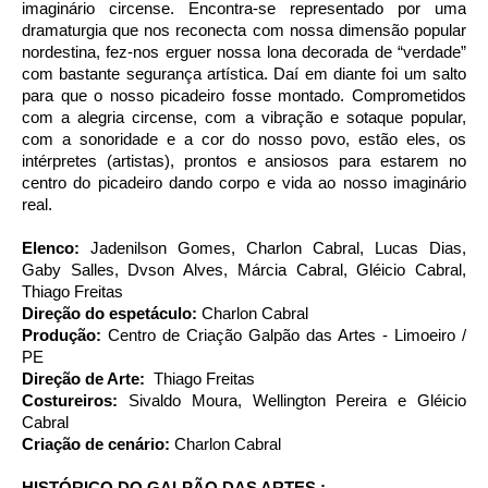
imaginário circense. Encontra-se representado por uma
dramaturgia que nos reconecta com nossa dimensão popular
nordestina, fez-nos erguer nossa lona decorada de “verdade”
com bastante segurança artística. Daí em diante foi um salto
para que o nosso picadeiro fosse montado. Comprometidos
com a alegria circense, com a vibração e sotaque popular,
com a sonoridade e a cor do nosso povo, estão eles, os
intérpretes (artistas), prontos e ansiosos para estarem no
centro do picadeiro dando corpo e vida ao nosso imaginário
real.
Elenco:
Jadenilson Gomes, Charlon Cabral, Lucas Dias,
Gaby Salles, Dvson Alves, Márcia Cabral, Gléicio Cabral,
Thiago Freitas
Direção do espetáculo:
Charlon Cabral
Produç
ão
:
Centro de Criação Galpão das Artes - Limoeiro /
PE
Direção de Arte:
Thiago Freitas
Costureiros:
Sivaldo Moura, Wellington Pereira e Gléicio
Cabral
Criaç
ão
de cenário:
Charlon Cabral
HISTÓRICO DO GALPÃO DAS ARTES :