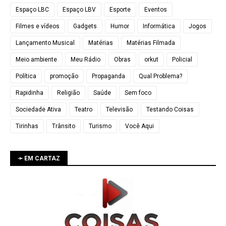
Espaço LBC
Espaço LBV
Esporte
Eventos
Filmes e vídeos
Gadgets
Humor
Informática
Jogos
Lançamento Musical
Matérias
Matérias Filmada
Meio ambiente
Meu Rádio
Obras
orkut
Policial
Política
promoção
Propaganda
Qual Problema?
Rapidinha
Religião
Saúde
Sem foco
Sociedade Ativa
Teatro
Televisão
Testando Coisas
Tirinhas
Trânsito
Turismo
Você Aqui
➛ EM CARTAZ