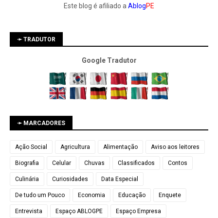
Este blog é afiliado a
Ablog
PE
➛ TRADUTOR
Google Tradutor
➛ MARCADORES
Ação Social
Agricultura
Alimentação
Aviso aos leitores
Biografia
Celular
Chuvas
Classificados
Contos
Culinária
Curiosidades
Data Especial
De tudo um Pouco
Economia
Educação
Enquete
Entrevista
Espaço ABLOGPE
Espaço Empresa