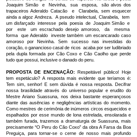
Joaquim Simão e Nevinha, sua esposa, são alvos dos
trapaceiros Aderaldo Catacão e Clarabela, sem esquecer
ainda a algoz Andreza. A pseudo intelectual, Clarabela, tem
um disfarçado interesse pela poesia de Joaquim Simão e
por este um escrachado desejo amoroso, da mesma
forma que Aderaldo investe também um escancarado caso
amoroso por Nevinha. Sem sucesso nas investidas do
coração, o ganancioso casal de ricos acaba por ser ludibriado
pela dupla formada por Cão Coxo e Cão Caolho que perde
tudo que possui, inclusive o danado do peru.
PROPOSTA DE ENCENAÇÃO:
Respeitável público! Hoje
tem espetáculo? A resposta mais evidente que teríamos é:
Tem sim, senhor! E sem dúvida é nossa resposta. Decifrar
nossa brasilidade através do universo popular e erudito do
Mestre Ariano Suassuna, nos deixa bastante esperançosos
diante das ausências e negligências artísticas do momento.
Como mestres de cerimônia de inúmeros circos esquecidos e
espalhados por esse mundo de lona estrelada, ensolarada e
também furada, trazemos a dramaturgia de Suassuna, mais
precisamente “O Peru do Cão Coxo” da obra A Farsa da Boa
Preguiça, para tornar-se o cerne de nosso mais profundo