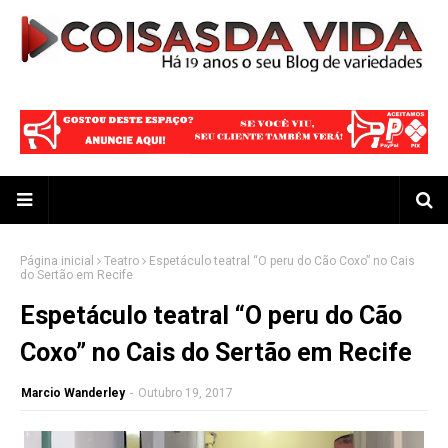
Página inicial
Teatro
Espetáculo teatral “O peru do Cão Coxo” no Cais
do Sertão em Recife
Espetáculo teatral “O peru do Cão
Coxo” no Cais do Sertão em Recife
Marcio Wanderley
-
Outubro 19, 2017