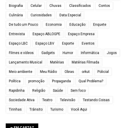
Biografia
Celular
Chuvas
Classificados
Contos
Culinária
Curiosidades
Data Especial
De tudo um Pouco
Economia
Educação
Enquete
Entrevista
Espaço ABLOGPE
Espaço Empresa
Espaço LBC
Espaço LBV
Esporte
Eventos
Filmes e vídeos
Gadgets
Humor
Informática
Jogos
Lançamento Musical
Matérias
Matérias Filmada
Meio ambiente
Meu Rádio
Obras
orkut
Policial
Política
promoção
Propaganda
Qual Problema?
Rapidinha
Religião
Saúde
Sem foco
Sociedade Ativa
Teatro
Televisão
Testando Coisas
Tirinhas
Trânsito
Turismo
Você Aqui
➛ EM CARTAZ