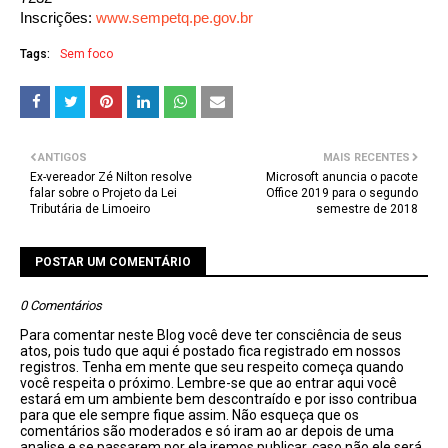
Inscrições:
www.sempetq.pe.gov.br
Tags:
Sem foco
ANTIGOS
MAIS RECENTES
Ex-vereador Zé Nilton resolve
Microsoft anuncia o pacote
falar sobre o Projeto da Lei
Office 2019 para o segundo
Tributária de Limoeiro
semestre de 2018
POSTAR UM COMENTÁRIO
0 Comentários
Para comentar neste Blog você deve ter consciência de seus
atos, pois tudo que aqui é postado fica registrado em nossos
registros. Tenha em mente que seu respeito começa quando
você respeita o próximo. Lembre-se que ao entrar aqui você
estará em um ambiente bem descontraído e por isso contribua
para que ele sempre fique assim. Não esqueça que os
comentários são moderados e só iram ao ar depois de uma
analise e se passarem por ela iremos publicar, caso não ele será