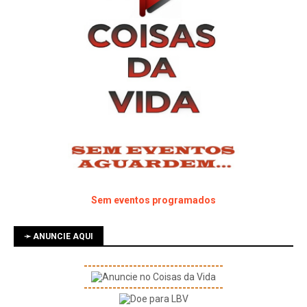
Sem eventos programados
➛ ANUNCIE AQUI
----------------------------------
----------------------------------