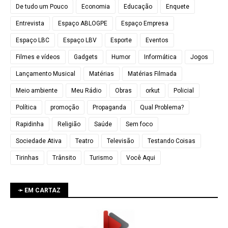
De tudo um Pouco
Economia
Educação
Enquete
Entrevista
Espaço ABLOGPE
Espaço Empresa
Espaço LBC
Espaço LBV
Esporte
Eventos
Filmes e vídeos
Gadgets
Humor
Informática
Jogos
Lançamento Musical
Matérias
Matérias Filmada
Meio ambiente
Meu Rádio
Obras
orkut
Policial
Política
promoção
Propaganda
Qual Problema?
Rapidinha
Religião
Saúde
Sem foco
Sociedade Ativa
Teatro
Televisão
Testando Coisas
Tirinhas
Trânsito
Turismo
Você Aqui
➛ EM CARTAZ