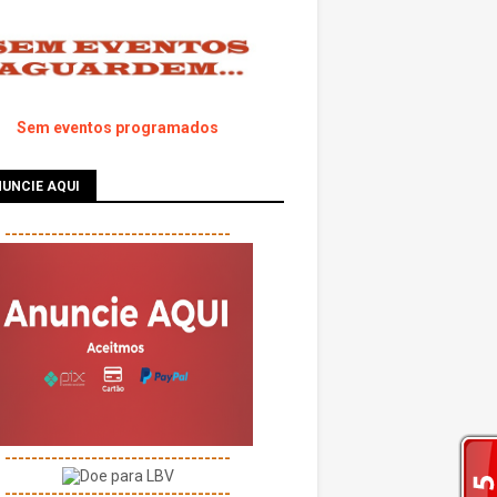
Sem eventos programados
UNCIE AQUI
----------------------------------
----------------------------------
----------------------------------