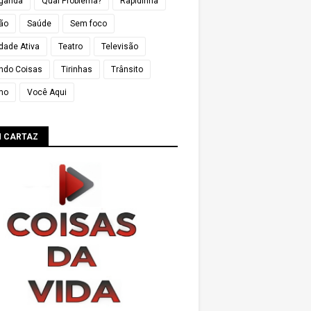
ganda
Qual Problema?
Rapidinha
ião
Saúde
Sem foco
dade Ativa
Teatro
Televisão
ndo Coisas
Tirinhas
Trânsito
mo
Você Aqui
M CARTAZ