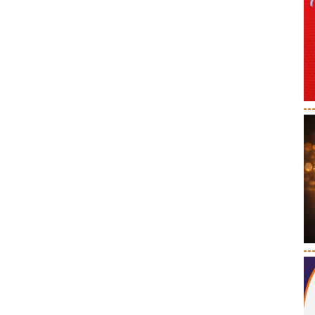
--
--