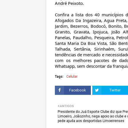
André Peixoto.
Confira a lista dos 40 município
Afogados Da Ingazeira, Agua Preta,
Jardim, Bezerros, Bodocó, Bonito, 
Granito, Gravata, Ipojuca, João A
Panelas, Paudalho, Pesqueira, Petrol
Santa Maria Da Boa Vista, São Bent
Talhada, Sertânia, Sirinhaém, Su
tendências de mercado e necessidade
com os melhores pacotes de dados
Whatsapp, sem descontar da franquia
Tags:
Celular
Facebook
Twitter
ANTIGOS
Presidente do Juá Esporte Clube diz que Pre
Limoeiro, Joãozinho, nega apoio ao clube e d
pede ajuda aos desportidas Limoeirenses