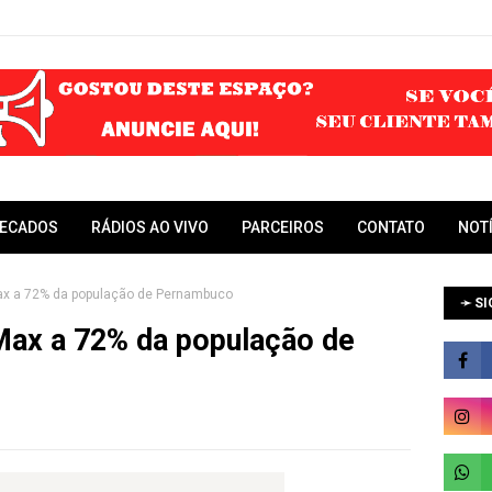
RECADOS
RÁDIOS AO VIVO
PARCEIROS
CONTATO
NOT
Max a 72% da população de Pernambuco
➛ SI
 Max a 72% da população de