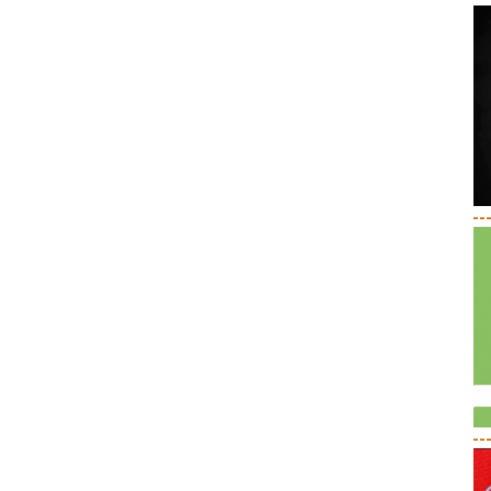
--
--