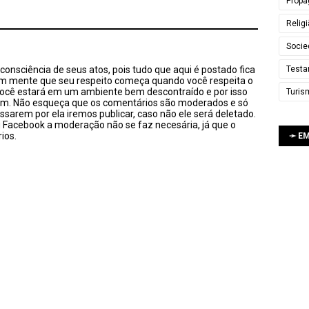
Propa
Relig
Socie
Testa
onsciência de seus atos, pois tudo que aqui é postado fica
em mente que seu respeito começa quando você respeita o
você estará em um ambiente bem descontraído e por isso
Turis
sim. Não esqueça que os comentários são moderados e só
ssarem por ela iremos publicar, caso não ele será deletado.
u Facebook a moderação não se faz necesária, já que o
ios.
➛ E