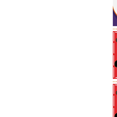
--
--