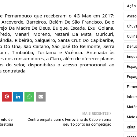
Ação 
s de Pernambuco que receberam o 4G Max em 2017:
Aviso
 Arcoverde, Barreiros, Belém De São Francisco, Belo
Chuv
Brejo Da Madre De Deus, Buique, Escada, Exu, Goiana,
lfredo, Manari, Moreno, Nazaré Da Mata, Ouricuri,
Culiná
ândia, Ribeirão, Salgueiro, Santa Cruz Do Capibaribe,
o Do Una, São Caitano, Sáo José Do Belmonte, Serra
De tu
rubim, Timbaúba, Toritama e Vicência. Antenada às
Enque
s dos consumidores, a Claro, além de oferecer planos
 do setor, disponibiliza o acesso promocional ao
Espa
 contratada.
Espaç
Filme
Infor
Matér
MAIS RECENTES
Meio 
feito de
Centro empata com o Ferroviário do Cabo e soma
iretoria
seu 1o ponto na competição
orkut