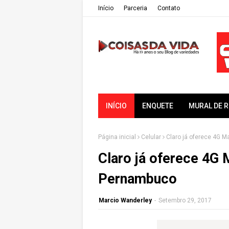
Iní­cio
Parceria
Contato
INÍCIO
ENQUETE
MURAL DE 
Página inicial
Celular
Claro já oferece 4G 
Claro já oferece 4G
Pernambuco
Marcio Wanderley
-
Setembro 29, 2017