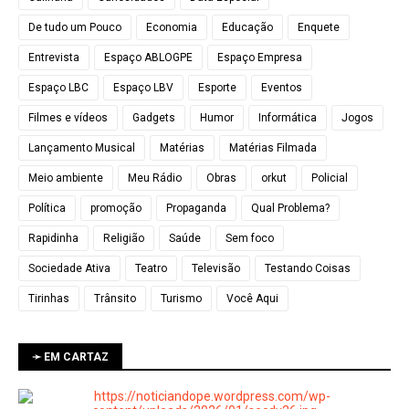
De tudo um Pouco
Economia
Educação
Enquete
Entrevista
Espaço ABLOGPE
Espaço Empresa
Espaço LBC
Espaço LBV
Esporte
Eventos
Filmes e vídeos
Gadgets
Humor
Informática
Jogos
Lançamento Musical
Matérias
Matérias Filmada
Meio ambiente
Meu Rádio
Obras
orkut
Policial
Política
promoção
Propaganda
Qual Problema?
Rapidinha
Religião
Saúde
Sem foco
Sociedade Ativa
Teatro
Televisão
Testando Coisas
Tirinhas
Trânsito
Turismo
Você Aqui
➛ EM CARTAZ