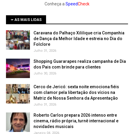
Conheça a
Speed
Check
➛ AS MAIS LIDAS
Caravana do Palhaço Xililique cria Companhia
de Dança da Melhor Idade e estreia no Dia do
Folclore
Julho 31, 2026
Shopping Guararapes realiza campanha de Dia
dos Pais com brinde para clientes
Julho 30, 2026
Cerco de Jericó: sexta noite emociona fiéis
com clamor pela libertação dos vícios na
Matriz de Nossa Senhora da Apresentação
Julho 31, 2026
Roberto Carlos prepara 2026 intenso entre
cinema, rádio própria, turnê internacional e
novidades musicais
Janeiro 04, 2026