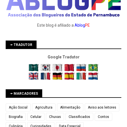
Este blog é afiliado a
Ablog
PE
➛ TRADUTOR
Google Tradutor
➛ MARCADORES
Ação Social
Agricultura
Alimentação
Aviso aos leitores
Biografia
Celular
Chuvas
Classificados
Contos
Culinária
Curiosidades
Data Especial