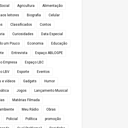
Social
Agricultura
Alimentação
 aos leitores
Biografia
Celular
as
Classificados
Contos
ria
Curiosidades
Data Especial
do um Pouco
Economia
Educação
te
Entrevista
Espaço ABLOGPE
ço Empresa
Espaço LBC
o LBV
Esporte
Eventos
s e vídeos
Gadgets
Humor
mática
Jogos
Lançamento Musical
ias
Matérias Filmada
ambiente
Meu Rádio
Obras
Policial
Política
promoção