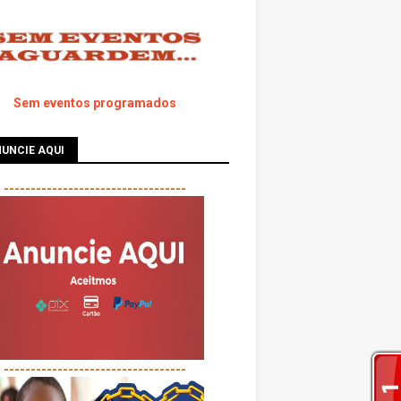
Sem eventos programados
UNCIE AQUI
----------------------------------
----------------------------------