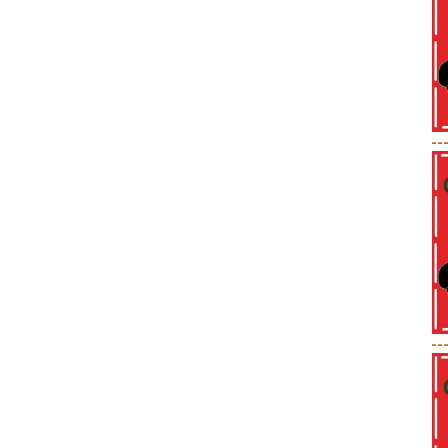
--
--