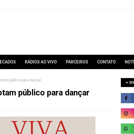
RECADOS
RÁDIOS AO VIVO
PARCEIROS
CONTATO
NOT
tam público para dançar
➛ SI
tam público para dançar