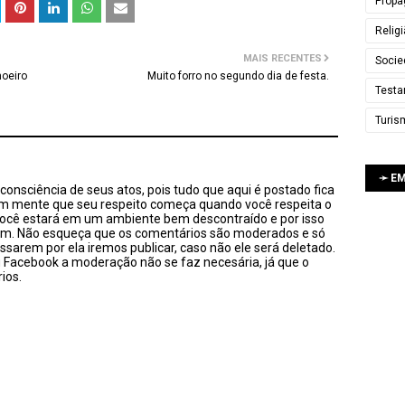
Propa
Relig
MAIS RECENTES
Socie
moeiro
Muito forro no segundo dia de festa.
Testa
Turis
➛ E
onsciência de seus atos, pois tudo que aqui é postado fica
em mente que seu respeito começa quando você respeita o
você estará em um ambiente bem descontraído e por isso
sim. Não esqueça que os comentários são moderados e só
ssarem por ela iremos publicar, caso não ele será deletado.
u Facebook a moderação não se faz necesária, já que o
ios.