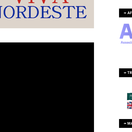
➛ AF
➛ T
➛ M