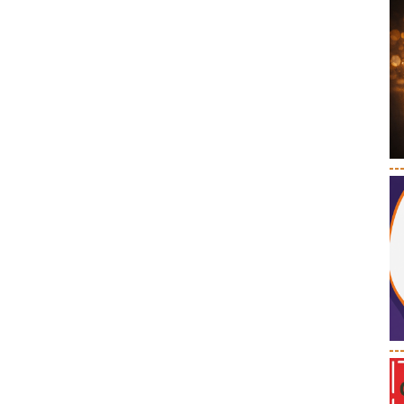
--
--