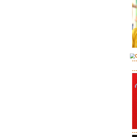
--
--
--