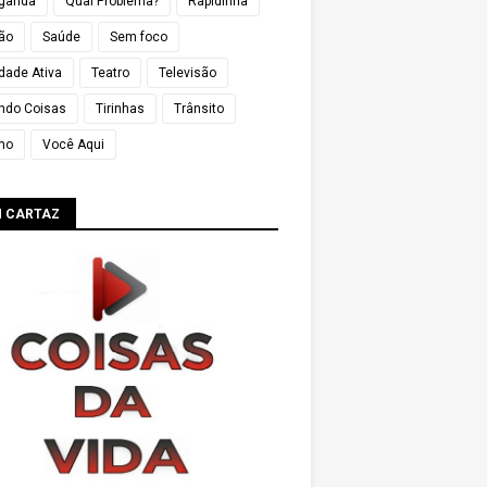
ganda
Qual Problema?
Rapidinha
ião
Saúde
Sem foco
dade Ativa
Teatro
Televisão
ndo Coisas
Tirinhas
Trânsito
mo
Você Aqui
M CARTAZ