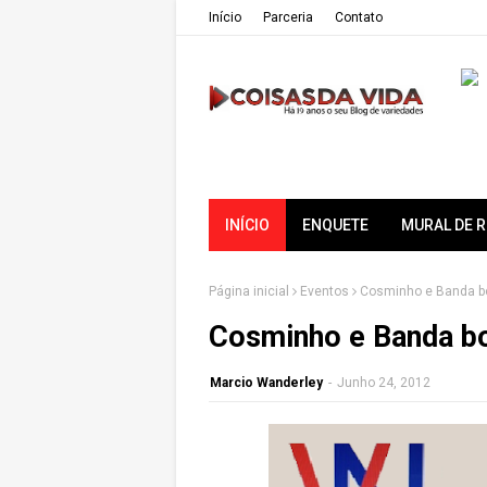
Iní­cio
Parceria
Contato
INÍCIO
ENQUETE
MURAL DE 
Página inicial
Eventos
Cosminho e Banda bo
Cosminho e Banda bo
Marcio Wanderley
-
Junho 24, 2012