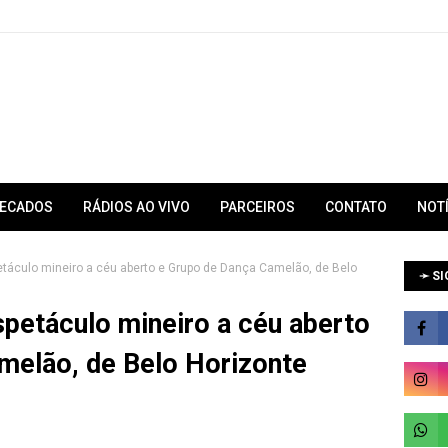
RECADOS
RÁDIOS AO VIVO
PARCEIROS
CONTATO
NOT
etáculo mineiro a céu aberto e Grupo de Dança Camelão, de Belo
➛ SI
petáculo mineiro a céu aberto
melão, de Belo Horizonte