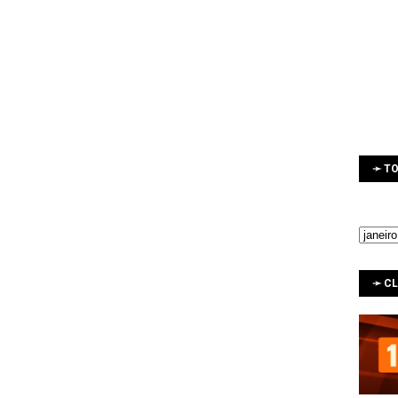
➛ TO
➛ C