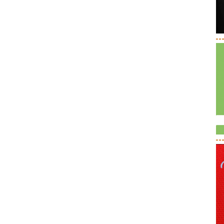
--
--