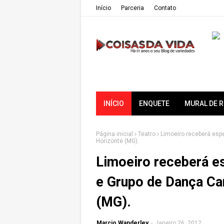
Iní­cio
Parceria
Contato
INÍCIO
ENQUETE
MURAL DE 
Página inicial
Teatro
Limoeiro receberá esp
Horizonte (MG).
Limoeiro receberá es
e Grupo de Dança Ca
(MG).
Marcio Wanderley
-
Janeiro 26, 2012