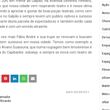
 20h, em frente ao Galpão, na Avenida Severino Pinheiro,
Ação 
s que nossa cidade vem respirando teatro e é nesse clima
endo a apreciar e gostar de boas peças teatrais, como vem
Aviso
s no Galpão e sempre levem um publico cativos e curiosos
Chuv
 parte desta parcela de expectadores e também estão cada
dade e com um enredo atraente.
Culiná
 vez mais Fábio André e sua trupe se renovam e buscam
De tu
azem sucessos em nossa cidade. Temos como exemplo a
Enque
de Ariano Suassuna, que numa roupagem bem limoeirense é
a do Capibaribe esbanja e sempre se inova com teatro de
Espa
Espaç
Filme
Infor
Matér
MAIS RECENTES
Meio 
ernador
 Ricardo
orkut