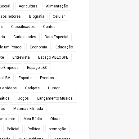
Social
Agricultura
Alimentação
 aos leitores
Biografia
Celular
as
Classificados
Contos
ria
Curiosidades
Data Especial
do um Pouco
Economia
Educação
te
Entrevista
Espaço ABLOGPE
ço Empresa
Espaço LBC
o LBV
Esporte
Eventos
s e vídeos
Gadgets
Humor
mática
Jogos
Lançamento Musical
ias
Matérias Filmada
ambiente
Meu Rádio
Obras
Policial
Política
promoção