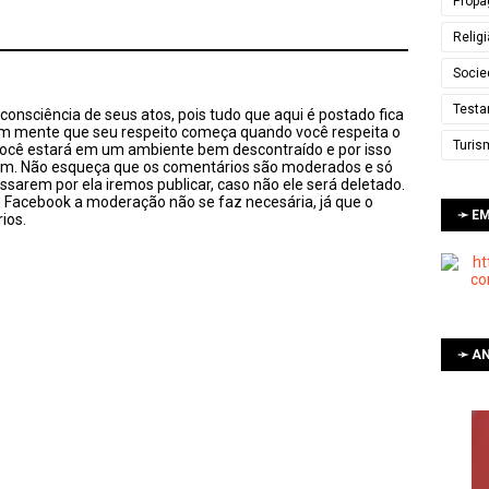
Propa
Relig
Socie
Testa
onsciência de seus atos, pois tudo que aqui é postado fica
em mente que seu respeito começa quando você respeita o
Turis
você estará em um ambiente bem descontraído e por isso
sim. Não esqueça que os comentários são moderados e só
ssarem por ela iremos publicar, caso não ele será deletado.
u Facebook a moderação não se faz necesária, já que o
➛ E
ios.
➛ AN