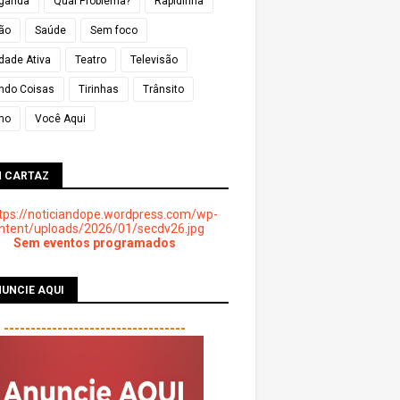
ganda
Qual Problema?
Rapidinha
ião
Saúde
Sem foco
dade Ativa
Teatro
Televisão
ndo Coisas
Tirinhas
Trânsito
mo
Você Aqui
M CARTAZ
Sem eventos programados
UNCIE AQUI
----------------------------------