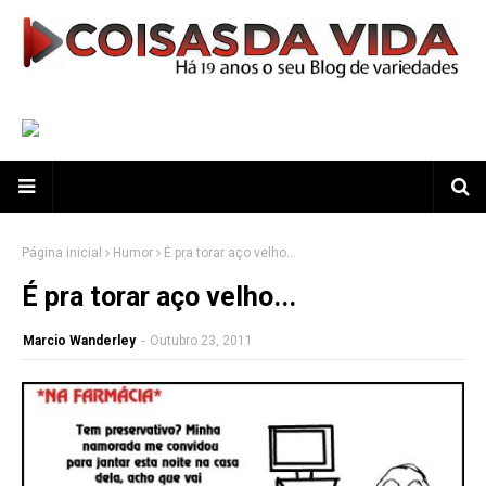
Página inicial
Humor
É pra torar aço velho...
É pra torar aço velho...
Marcio Wanderley
-
Outubro 23, 2011