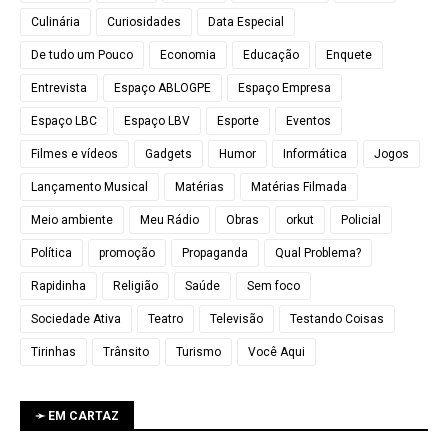
Culinária
Curiosidades
Data Especial
De tudo um Pouco
Economia
Educação
Enquete
Entrevista
Espaço ABLOGPE
Espaço Empresa
Espaço LBC
Espaço LBV
Esporte
Eventos
Filmes e vídeos
Gadgets
Humor
Informática
Jogos
Lançamento Musical
Matérias
Matérias Filmada
Meio ambiente
Meu Rádio
Obras
orkut
Policial
Política
promoção
Propaganda
Qual Problema?
Rapidinha
Religião
Saúde
Sem foco
Sociedade Ativa
Teatro
Televisão
Testando Coisas
Tirinhas
Trânsito
Turismo
Você Aqui
➛ EM CARTAZ