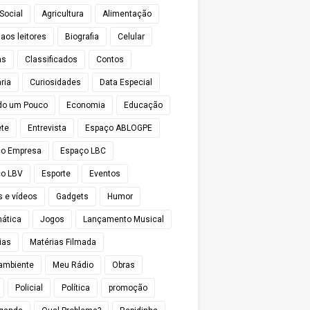
Social
Agricultura
Alimentação
 aos leitores
Biografia
Celular
as
Classificados
Contos
ria
Curiosidades
Data Especial
do um Pouco
Economia
Educação
te
Entrevista
Espaço ABLOGPE
ço Empresa
Espaço LBC
o LBV
Esporte
Eventos
s e vídeos
Gadgets
Humor
mática
Jogos
Lançamento Musical
ias
Matérias Filmada
ambiente
Meu Rádio
Obras
Policial
Política
promoção