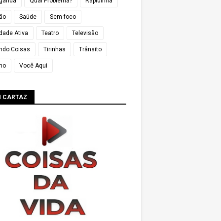
ganda
Qual Problema?
Rapidinha
ião
Saúde
Sem foco
dade Ativa
Teatro
Televisão
ndo Coisas
Tirinhas
Trânsito
mo
Você Aqui
M CARTAZ