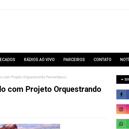
RECADOS
RÁDIOS AO VIVO
PARCEIROS
CONTATO
NOT
do com Projeto Orquestrando Pernambuco
➛ SI
do com Projeto Orquestrando