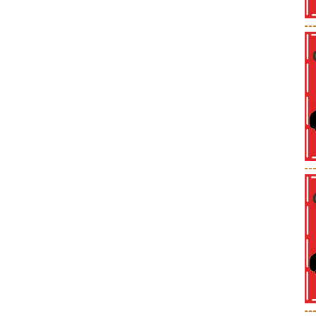
--
--
--