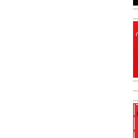
--
--
--
--
--