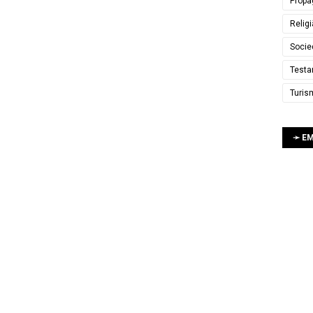
Propa
Relig
Socie
Testa
Turis
➛ E