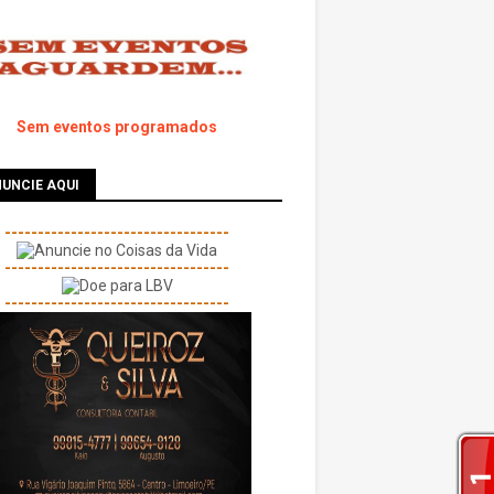
Sem eventos programados
UNCIE AQUI
----------------------------------
----------------------------------
----------------------------------