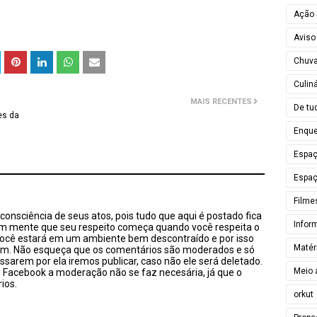
Ação 
Aviso
Chuv
Culiná
MAIS RECENTES
De tu
es da
Enque
Espa
Espaç
Filme
onsciência de seus atos, pois tudo que aqui é postado fica
Infor
em mente que seu respeito começa quando você respeita o
você estará em um ambiente bem descontraído e por isso
Matér
sim. Não esqueça que os comentários são moderados e só
ssarem por ela iremos publicar, caso não ele será deletado.
Meio 
u Facebook a moderação não se faz necesária, já que o
ios.
orkut