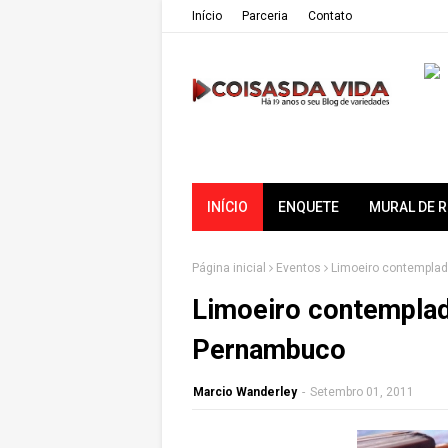
Iní­cio
Parceria
Contato
INÍCIO
ENQUETE
MURAL DE 
Página inicial
Eventos
Limoeiro contempla
Limoeiro contempla
Pernambuco
Marcio Wanderley
-
Setembro 01, 2011