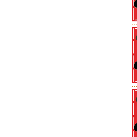
--
--