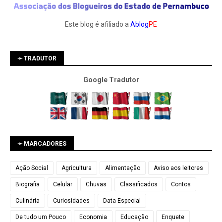
Este blog é afiliado a
Ablog
PE
➛ TRADUTOR
Google Tradutor
➛ MARCADORES
Ação Social
Agricultura
Alimentação
Aviso aos leitores
Biografia
Celular
Chuvas
Classificados
Contos
Culinária
Curiosidades
Data Especial
De tudo um Pouco
Economia
Educação
Enquete