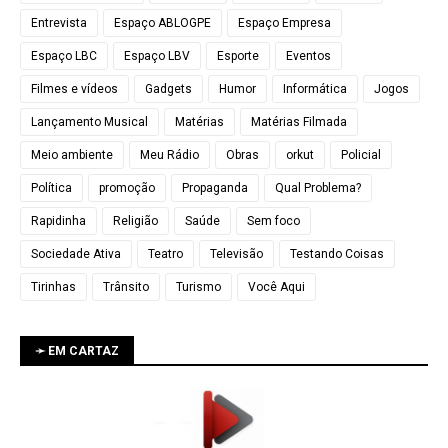
Entrevista
Espaço ABLOGPE
Espaço Empresa
Espaço LBC
Espaço LBV
Esporte
Eventos
Filmes e vídeos
Gadgets
Humor
Informática
Jogos
Lançamento Musical
Matérias
Matérias Filmada
Meio ambiente
Meu Rádio
Obras
orkut
Policial
Política
promoção
Propaganda
Qual Problema?
Rapidinha
Religião
Saúde
Sem foco
Sociedade Ativa
Teatro
Televisão
Testando Coisas
Tirinhas
Trânsito
Turismo
Você Aqui
➛ EM CARTAZ