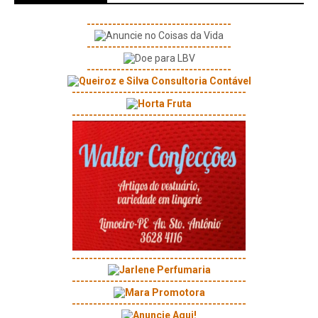
----------------------------------
----------------------------------
----------------------------------
-----------------------------------------
-----------------------------------------
-----------------------------------------
-----------------------------------------
-----------------------------------------