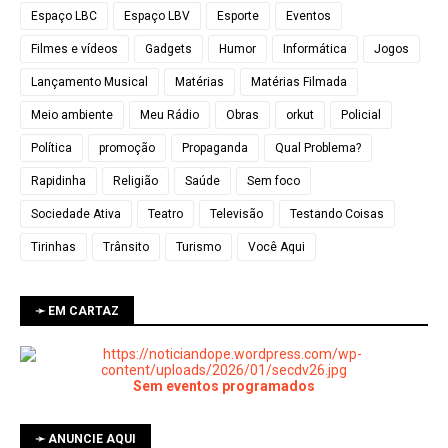
Espaço LBC
Espaço LBV
Esporte
Eventos
Filmes e vídeos
Gadgets
Humor
Informática
Jogos
Lançamento Musical
Matérias
Matérias Filmada
Meio ambiente
Meu Rádio
Obras
orkut
Policial
Política
promoção
Propaganda
Qual Problema?
Rapidinha
Religião
Saúde
Sem foco
Sociedade Ativa
Teatro
Televisão
Testando Coisas
Tirinhas
Trânsito
Turismo
Você Aqui
➛ EM CARTAZ
Sem eventos programados
➛ ANUNCIE AQUI