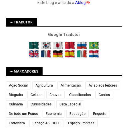
Este blog é afiliado a
Ablog
PE
➛ TRADUTOR
Google Tradutor
➛ MARCADORES
Ação Social
Agricultura
Alimentação
Aviso aos leitores
Biografia
Celular
Chuvas
Classificados
Contos
Culinária
Curiosidades
Data Especial
De tudo um Pouco
Economia
Educação
Enquete
Entrevista
Espaço ABLOGPE
Espaço Empresa