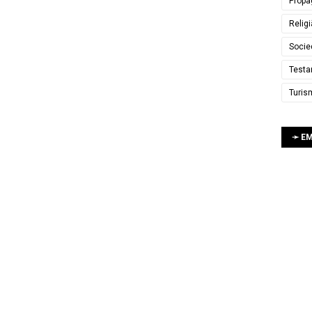
Propa
Relig
Socie
Testa
Turis
➛ E