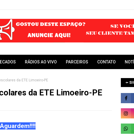
RECADOS
RÁDIOS AO VIVO
PARCEIROS
CONTATO
NOT
escolares da ETE Limoeiro-PE
➛ SI
scolares da ETE Limoeiro-PE
Aguardem!!!!