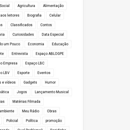
Social
Agricultura
Alimentação
 aos leitores
Biografia
Celular
as
Classificados
Contos
ria
Curiosidades
Data Especial
do um Pouco
Economia
Educação
te
Entrevista
Espaço ABLOGPE
ço Empresa
Espaço LBC
o LBV
Esporte
Eventos
s e vídeos
Gadgets
Humor
mática
Jogos
Lançamento Musical
ias
Matérias Filmada
ambiente
Meu Rádio
Obras
Policial
Política
promoção