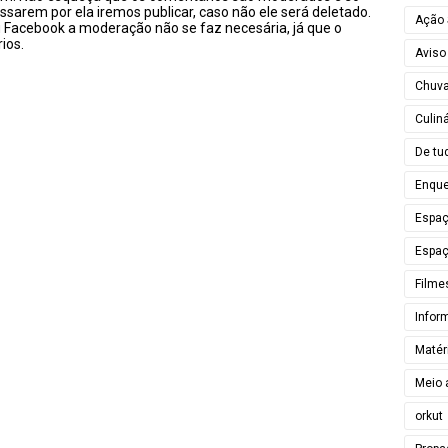
ssarem por ela iremos publicar, caso não ele será deletado.
Ação 
u Facebook a moderação não se faz necesária, já que o
ios.
Aviso
Chuv
Culiná
De tu
Enque
Espa
Espaç
Filme
Infor
Matér
Meio 
orkut