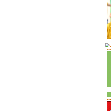
--
--