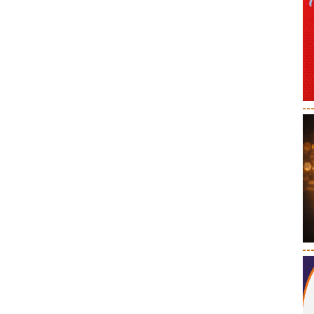
--
--