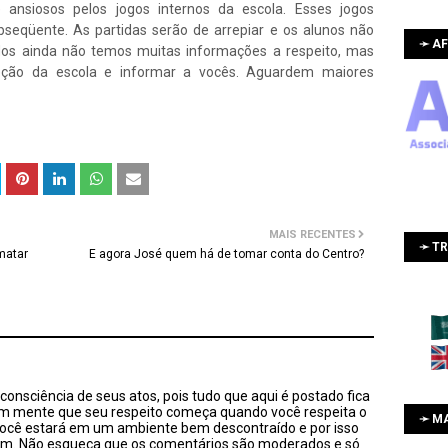
ansiosos pelos jogos internos da escola. Esses jogos
bseqüente. As partidas serão de arrepiar e os alunos não
➛ AF
os ainda não temos muitas informações a respeito, mas
ção da escola e informar a vocês. Aguardem maiores
MAIS RECENTES
➛ T
matar
E agora José quem há de tomar conta do Centro?
onsciência de seus atos, pois tudo que aqui é postado fica
em mente que seu respeito começa quando você respeita o
➛ M
você estará em um ambiente bem descontraído e por isso
sim. Não esqueça que os comentários são moderados e só