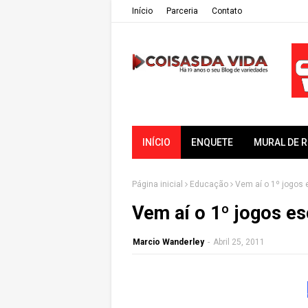
Iní­cio
Parceria
Contato
INÍCIO
ENQUETE
MURAL DE 
Página inicial
Educação
Vem aí o 1º jogos 
Vem aí o 1º jogos e
Marcio Wanderley
-
Abril 25, 2011