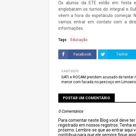
Os alunos da ETE estão em festa e 
englobaram os turnos do integral e Su
vêem a hora do espetáculo começar. N
vamos entrar em contato com a dire
informações.
Tags:
Educação
Facebook
Twitter
ANTIGOS
GATI e ROCAM prendem acusado de tentar 
menor com facada no pescoço em Limoeiro
POSTAR UM COMENTÁRIO
0 Comentários
Para comentar neste Blog você deve ter c
registrado em nossos registros. Tenha 
próximo. Lembre-se que ao entrar aqui 
contribua para que ele sempre fique as