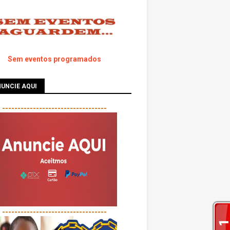
Sem eventos programados
UNCIE AQUI
----------------------------------
----------------------------------