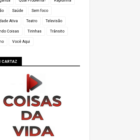
ganda
Qual Problema?
Rapidinha
ião
Saúde
Sem foco
dade Ativa
Teatro
Televisão
ndo Coisas
Tirinhas
Trânsito
mo
Você Aqui
M CARTAZ